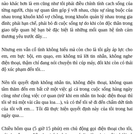
nào khác hơn là em cũng như tôi phải điều chỉnh tính cach sống của
từng người, chịu sự quan tâm góp ý với nhau, chịu sự ràng buộc của
nhau trong khuôn khổ vợ chồng, trong khuôn quản lý nhau trong gia
đình; phải hạn chế, phải bỏ đi cuộc sống tự do khi còn độc thân trong
giao tiếp quan hệ bạn bè đặc biệt là những mối quan hệ tình cảm
thương yêu trước đây…
Nhưng em vẫn cố tình không hiểu mà còn cho là tôi gây áp lực cho
em, em bực bội, em quạo, em không trả lời tin nhắn, không nghe
điện thoại, thậm chí đang nói chuyện thì cúp máy, đôi khi còn có thái
độ xúc phạm đến tôi…
Nên tôi quyết định không nhắn tin, không điện thoại, không quan
tâm thăm đến em bất cứ một việc gì cả trong cuộc sống hàng ngày
cũng như công việc cơ quan (trừ khi em nhắn tin hoặc điện thoại thì
tôi sẽ trả một vài câu qua loa…), và có thể tôi sẽ đi đến chấm dứt tình
của tôi với em… Tôi đã thực hiện quyết định này của tôi trong hai
ngày qua…
Chiều hôm qua (5 giờ 15 phút) em chủ động gọi điện thoại cho tôi,