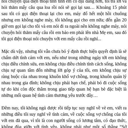
nói chuyện qua điện thoại tính tình em có dịu dàng hơn, tôi trả lời và
hỏi thăm mấy câu qua loa rồi nói sẽ gọi lại sau… Khoảng 15 phút
sau tôi có gọi điện thoại lại cho em, máy đổ hết một hồi chuông
nhưng em không nghe máy, tôi không gọi cho em nữa; đến gần 20
giờ em gọi lại cho tôi và em nói đi ra ngoài nên không nghe máy, nói
chuyện hỏi thăm mấy câu rồi em bảo em phải lên nhà Mẹ em, sau đó
tôi gọi điện thoại nói chuyện với em mấy câu rồi nghỉ...
Mặc dù vậy, nhưng tôi vẫn chưa bỏ ý định thực hiện quyết định là sẽ
chấm dứt tình cảm với em, nếu như trong những ngày tới em không
chịu điều chỉnh sửa, em không chịu điều chỉnh tính cách sống, không
chịu sự quan tâm đến những lời góp ý của tôi, em không chịu sự
ràng buộc của nhau trong khuôn khổ vợ chồng, trong khuôn quản lý
nhau trong gia đình; không chịu phải hạn chế, phải bỏ đi cuộc sống
tự do khi còn độc thâm trong giao tiếp quan hệ bạn bè đặc biệt là
những mối quan hệ tình cảm thương yêu trước đây…
Đêm nay, tôi không ngủ được rồi tiếp tục suy nghĩ về vè em, viết ra
những điều tôi suy nghĩ về tình cảm, về cuộc sống vợ chống của tôi
với em đã qua, vì tôi là con người sống có lương tâm, có đạo thức,
không đùa giỡn với tình yêu, không phải như một số thằng “Sở