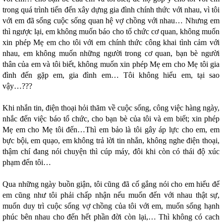
trong quá trình tiến đến xây dựng gia đình chính thức với nhau, vì tôi
với em đã sống cuộc sống quan hệ vợ chồng với nhau… Nhưng em
thì ngược lại, em không muốn báo cho tổ chức cơ quan, không muốn
xin phép Mẹ em cho tôi với em chính thức công khai tình cảm với
nhau, em không muốn những người trong cơ quan, bạn bè người
thân của em và tôi biết, không muốn xin phép Mẹ em cho Mẹ tôi gia
đình đến gặp em, gia đình em… Tôi không hiểu em, tại sao
vậy…???
Khi nhắn tin, điện thoại hỏi thăm về cuộc sống, công việc hàng ngày,
nhắc đến việc báo tổ chức, cho bạn bè của tôi và em biết; xin phép
Mẹ em cho Mẹ tôi đến…Thì em bảo là tôi gây áp lực cho em, em
bực bội, em quạo, em không trả lời tin nhắn, không nghe điện thoại,
thậm chí đang nói chuyện thì cúp máy, đôi khi còn có thái độ xúc
phạm đến tôi…
Qua những ngày buồn giận, tôi cũng đã cố gắng nói cho em hiểu để
em cũng như tôi phải chấp nhận nếu muốn đến với nhau thật sự,
muốn duy trì cuộc sống vợ chồng của tôi với em, muốn sống hạnh
phúc bên nhau cho đến hết phần đời còn lại,… Thì không có cach