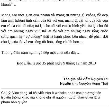
khanh”…
Mong sao thời gian qua nhanh và mang đi những gì không tốt đẹp
làm ảnh hưởng tình cảm của tôi với em; mang đi cái tôi quá lớn của
em và cả của tôi nữa; trả lại cho tôi với em sự bình yên, trả lại cho tôi
với em những ngày vui, trả lại tôi với em những ngày sống cuộc
sống quan hệ “vợ chồng” thật là hạnh phúc bên nhau, để phần đời
còn lại của tôi và em sống tốt hơn, sống có ích hơn…
Thôi, giờ thì nằm nghỉ ngủ tiếp một chút nữa đây…
Bạc Liêu,
2 giờ 35 phút ngày 9 tháng 12 năm 2013
Tác giả bài viết:
Nguyên Lê
Nguồn tin:
Nguyễn Hùng Thái
Chú ý: Việc đăng lại bài viết trên ở website hoặc các phương tiện
truyền thông khác mà không ghi rõ nguồn http://nukeviet.vn là vi
phạm bản quyền