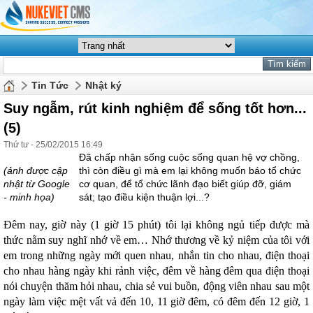
Tin Tức
Nhật ký
Suy ngẫm, rút kinh nghiệm để sống tốt hơn...
(5)
Thứ tư - 25/02/2015 16:49
Đã chấp nhận sống cuộc sống quan hệ vợ chồng,
(ảnh được cập
thì còn điều gì mà em lại không muốn báo tổ chức
nhật từ Google
cơ quan, để tổ chức lãnh đạo biết giúp đỡ, giám
- minh họa)
sát; tạo điều kiện thuận lợi...?
Đêm nay, giờ này (1 giờ 15 phút) tôi lại không ngủ tiếp được mà
thức nằm suy nghĩ nhớ về em… Nhớ thương về kỷ niệm của tôi với
em trong những ngày mới quen nhau, nhắn tin cho nhau, điện thoại
cho nhau hàng ngày khi rảnh việc, đêm về hàng đêm qua điện thoại
nói chuyện thăm hỏi nhau, chia sẻ vui buồn, động viên nhau sau một
ngày làm việc mệt vất vả đến 10, 11 giờ đêm, có đêm đến 12 giờ, 1