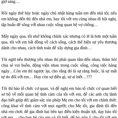
giờ sáng…
Rồi ngày thứ bảy hoặc ngày chủ nhật hàng tuần em đến nhà tôi, nếu
em không đến thì đến nhà em, hay tôi với em cùng nhau đi hội nghị,
tập huấn đế sống với nhau cuộc sống quan hệ vợ chồng…
Mấy ngày qua, tôi nhớ không chính xác nhưng có lẽ là hơn một tuần
qua, tôi với em bất đồng về cách sống, cách thể hiện sự yêu thương
dành cho nhau, cách tính toán để xây dựng gia đình…
Tôi nghĩ nếu thương yêu nhau thì phải quan tâm đến nhau, thăm hỏi
chia sẻ vui buồn, động viện nhau trong cuộc sống, công việc hàng
ngày…Còn em thì ngược lại, cho rằng đó là sự ràng buộc, là sự mất
tự do đối với em… Hay còn sợ điều gì, sợ ai biết…???
Tôi thì báo tổ chức cơ quan, và đề nghị em báo tổ chức cơ quan biết
sơ bộ về mối quan hệ tình cảm của tôi với em, để các anh chị lãnh
đạo biết giúp đở, giám sát; xin phép Mẹ em cho tôi với em chính thức
công khai về tình cảm với mọi người; cho Mẹ tôi, gia đình tôi đến
nhà em chơi; để gia đình hai bên tạo điều kiện thuận lợi, dạy bảo tôi
với em… cho bạn bè của em và tôi biết, để họ góp ý cho tôi với em