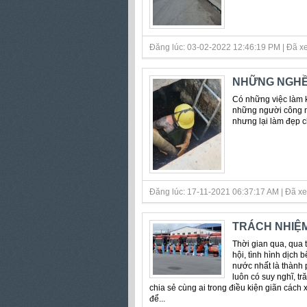
Đăng lúc: 03-02-2022 12:46:19 PM | Đã xe
NHỮNG NGHỀ
Có những việc làm k
những người công nh
nhưng lại làm đẹp c
Đăng lúc: 17-11-2021 06:37:17 AM | Đã xe
TRÁCH NHIỆM
Thời gian qua, qua t
hội, tình hình dịch 
nước nhất là thành p
luôn có suy nghĩ, t
chia sẻ cùng ai trong điều kiện giãn cách x
để...