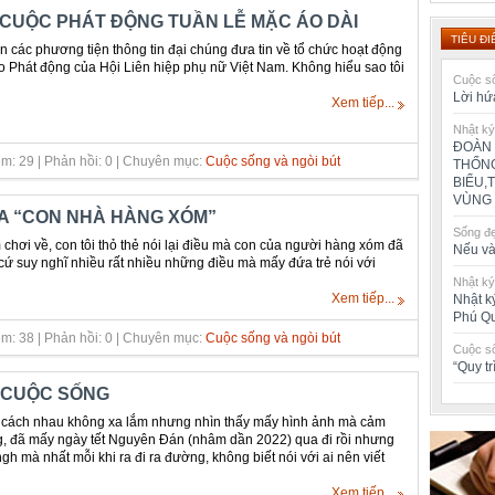
 CUỘC PHÁT ĐỘNG TUẦN LỄ MẶC ÁO DÀI
TIÊU ĐI
 các phương tiện thông tin đại chúng đưa tin về tổ chức hoạt động
eo Phát động của Hội Liên hiệp phụ nữ Việt Nam. Không hiểu sao tôi
Cuộc số
Lời hứ
Xem tiếp...
Nhật ký
ĐOÀN 
m: 29 | Phản hồi: 0 | Chuyên mục:
Cuộc sống và ngòi bút
THỐNG
BIỂU,
VÙNG 
A “CON NHÀ HÀNG XÓM”
Sống đ
hơi về, con tôi thỏ thẻ nói lại điều mà con của người hàng xóm đã
Nếu và
i cứ suy nghĩ nhiều rất nhiều những điều mà mấy đứa trẻ nói với
Nhật ký
Xem tiếp...
Nhật k
Phú Q
m: 38 | Phản hồi: 0 | Chuyên mục:
Cuộc sống và ngòi bút
Cuộc số
“Quy t
 CUỘC SỐNG
cách nhau không xa lắm nhưng nhìn thấy mấy hình ảnh mà cảm
ng, đã mấy ngày tết Nguyên Đán (nhâm dần 2022) qua đi rồi nhưng
gh mà nhất mỗi khi ra đi ra đường, không biết nói với ai nên viết
Xem tiếp...