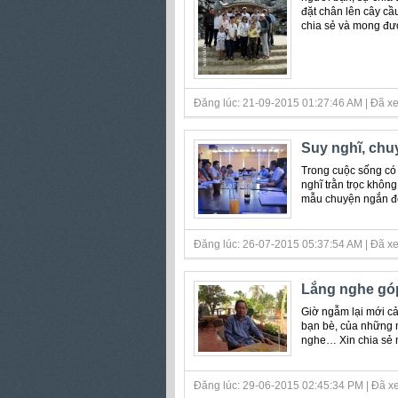
đặt chân lên cây cầ
chia sẻ và mong đư
Đăng lúc: 21-09-2015 01:27:46 AM | Đã xe
Suy nghĩ, ch
Trong cuộc sống có 
nghĩ trằn trọc không
mẫu chuyện ngắn để
Đăng lúc: 26-07-2015 05:37:54 AM | Đã xe
Lắng nghe góp 
Giờ ngẫm lại mới cả
bạn bè, của những ng
nghe… Xin chia sẻ 
Đăng lúc: 29-06-2015 02:45:34 PM | Đã xe