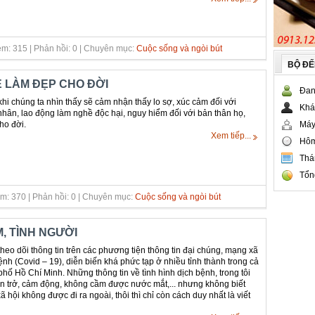
m: 315 | Phản hồi: 0 | Chuyên mục:
Cuộc sống và ngòi bút
BỘ Đ
 LÀM ĐẸP CHO ĐỜI
Đan
hi chúng ta nhìn thấy sẽ cảm nhận thấy lo sợ, xúc cảm đối với
Khá
ân, lao động làm nghề độc hại, nguy hiểm đối với bản thân họ,
ho đời.
Máy
Xem tiếp...
Hôm
Thá
Tổn
m: 370 | Phản hồi: 0 | Chuyên mục:
Cuộc sống và ngòi bút
, TÌNH NGƯỜI
heo dõi thông tin trên các phương tiện thông tin đại chúng, mạng xã
bệnh (Covid – 19), diễn biến khá phức tạp ở nhiều tỉnh thành trong cả
hố Hồ Chí Minh. Những thông tin về tình hình dịch bệnh, trong tôi
răn trở, cảm động, không cầm được nước mắt,... nhưng không biết
ã hội không được đi ra ngoài, thôi thì chỉ còn cách duy nhất là viết