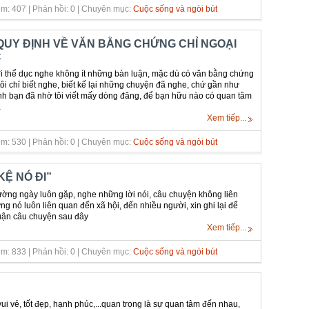
m: 407 | Phản hồi: 0 | Chuyên mục:
Cuộc sống và ngòi bút
QUY ĐỊNH VỀ VĂN BẰNG CHỨNG CHỈ NGOẠI
C
i thể dục nghe không ít những bàn luận, mặc dù có văn bằng chứng
ôi chỉ biết nghe, biết kế lại những chuyện đã nghe, chứ gần như
anh bạn đã nhờ tôi viết mấy dòng đăng, để bạn hữu nào có quan tâm
…
Xem tiếp...
m: 530 | Phản hồi: 0 | Chuyên mục:
Cuộc sống và ngòi bút
KỆ NÓ ĐI”
ờng ngày luôn gặp, nghe những lời nói, câu chuyện không liên
g nó luôn liên quan đến xã hội, đến nhiều người, xin ghi lại để
uận câu chuyện sau đây
Xem tiếp...
m: 833 | Phản hồi: 0 | Chuyên mục:
Cuộc sống và ngòi bút
ui vẻ, tốt đẹp, hạnh phúc,...quan trọng là sự quan tâm đến nhau,