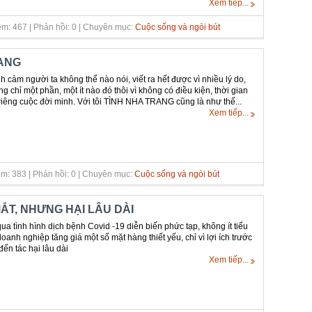
Xem tiếp...
m: 467 | Phản hồi: 0 | Chuyên mục:
Cuộc sống và ngòi bút
ANG
h cảm người ta không thể nào nói, viết ra hết được vì nhiều lý do,
ũng chỉ một phần, một ít nào đó thôi vì không có điều kiện, thời gian
 riêng cuộc đời minh. Với tôi TÌNH NHA TRANG cũng là như thế...
Xem tiếp...
m: 383 | Phản hồi: 0 | Chuyên mục:
Cuộc sống và ngòi bút
ẮT, NHƯNG HẠI LÂU DÀI
a tình hình dịch bệnh Covid -19 diễn biến phức tạp, không ít tiểu
anh nghiệp tăng giá một số mặt hàng thiết yếu, chỉ vì lợi ích trước
ến tác hại lâu dài
Xem tiếp...