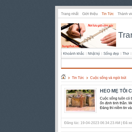
Trang nhất
Giới thiệu
Tin Tức
Thành vi
Tra
Khoảnh khắc
Nhật ký
Sống đẹp
Thơ
Tin Tức
Cuộc sống và ngòi bút
HEO MẸ TÔI 
Cuộc sống luôn có b
ổn định tinh thần. M
Đảng thì niềm tin v
Đăng lúc: 19-04-2023 06:34:23 AM | Đã xe