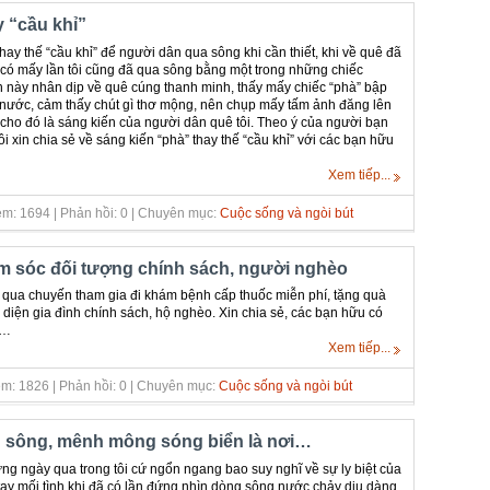
y “cầu khỉ”
ay thế “cầu khỉ” để người dân qua sông khi cần thiết, khi về quê đã
, có mấy lần tôi cũng đã qua sông bằng một trong những chiếc
 này nhân dịp về quê cúng thanh minh, thấy mấy chiếc “phà” bập
 nước, cảm thấy chút gì thơ mộng, nên chụp mấy tấm ảnh đăng lên
 cho đó là sáng kiến của người dân quê tôi. Theo ý của người bạn
ôi xin chia sẻ về sáng kiến “phà” thay thế “cầu khỉ” với các bạn hữu
Xem tiếp...
m: 1694 | Phản hồi: 0 | Chuyên mục:
Cuộc sống và ngòi bút
 sóc đối tượng chính sách, người nghèo
 qua chuyến tham gia đi khám bệnh cấp thuốc miễn phí, tặng quà
 diện gia đình chính sách, hộ nghèo. Xin chia sẻ, các bạn hữu có
ý…
Xem tiếp...
m: 1826 | Phản hồi: 0 | Chuyên mục:
Cuộc sống và ngòi bút
 sông, mênh mông sóng biển là nơi…
g ngày qua trong tôi cứ ngổn ngang bao suy nghĩ về sự ly biệt của
tay mối tình khi đã có lần đứng nhìn dòng sông nước chảy dịu dàng,