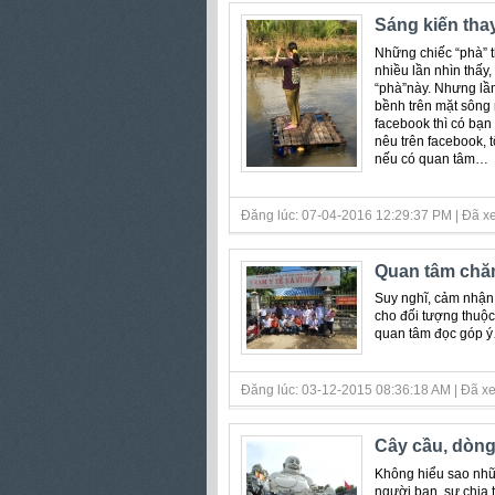
Sáng kiến tha
Những chiếc “phà” th
nhiều lần nhìn thấy
“phà”này. Nhưng lần
bềnh trên mặt sông
facebook thì có bạn
nêu trên facebook, t
nếu có quan tâm…
Đăng lúc: 07-04-2016 12:29:37 PM | Đã xe
Quan tâm chăm
Suy nghĩ, cảm nhận
cho đối tượng thuộc
quan tâm đọc góp 
Đăng lúc: 03-12-2015 08:36:18 AM | Đã xe
Cây cầu, dòng
Không hiểu sao nhữn
người bạn, sự chia 