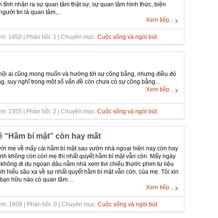
 tĩnh nhận ra sự quan tâm thật sự, sự quan tâm hình thức, biện
người tin là quan tâm,...
Xem tiếp...
m: 1450 | Phản hồi: 1 | Chuyên mục:
Cuộc sống và ngòi bút
 hội ai cũng mong muốn và hướng tới sự công bằng, nhưng điều đó
ng, suy nghĩ trong một số vấn đề còn chưa có sự công bằng...
Xem tiếp...
m: 1355 | Phản hồi: 2 | Chuyên mục:
Cuộc sống và ngòi bút
 “Hầm bí mật” còn hay mất
 với mẹ về mấy cái hầm bí mật sau vườn nhà ngoại hiện nay còn hay
định không còn còn mẹ thì nhất quyết hầm bí mật vẫn còn. Mấy ngày
5 không đi du ngoạn đâu nằm nhà xem tivi chiếu thước phim tư liệu
mới hiểu sâu xa về sự nhất quyết hầm bí mật vẫn còn, của mẹ. Tôi xin
u bạn hữu nào có quan tâm…
Xem tiếp...
m: 1609 | Phản hồi: 0 | Chuyên mục:
Cuộc sống và ngòi bút