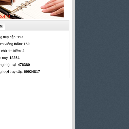
ẾM
g truy cập:
152
ch viếng thăm:
150
 chủ tìm kiếm:
2
 nay:
18354
ng hiện tại:
476380
g lượt truy cập:
69924817