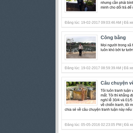
nhưng cần phải bình
minh cho dối trá để 
Đăng lúc: 19-02-2017 09:03:46 AM | Đã xe
Công bằng
Mọi người trong xã
luôn khó bởi tư tưở
Đăng lúc: 19-02-2017 08:59:39 AM | Đã xe
Câu chuyện về
Tôi luôn tranh luận
mất. Tôi thì khẳng 
nghỉ lễ 30/4 và 01/
về chiến tranh, tôi 
chia sẻ về câu chuyện tranh luận này nế
Đăng lúc: 05-05-2016 02:23:05 PM | Đã xe