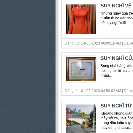
SUY NGHĨ VỀ
Những ngày qua trên
“Tuần lễ Áo dài” th
cứ suy nghĩ mãi...
Đăng lúc: 14-03-2023 06:00:18 AM | Đã xe
SUY NGHĨ CỦ
Sang nhà hàng xóm c
nói, nghe rồi mà tô
nhau...
Đăng lúc: 01-03-2023 04:53:02 AM | Đã xe
SUY NGHĨ TỪ
Khoảng không gian 
thấy xót xa, đau lò
trong đầu luôn suy n
mấy dòng chia sẻ...