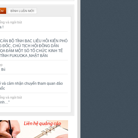
ỂM
BÌNH LUẬN MỚI
ng và ngòi bút
a !
CÁN BỘ TỈNH BẠC LIÊU HỎ̀I KIẾN PHÓ
 ĐỐC, CHỦ TỊCH HỘI ĐỒNG DÂN
TỌA ĐÀM MỘT SÓ TỔ CHỨC KINH TẾ
TỈNH FUKUOKA ,NHẬT BẢN
ẹp
 thì
ý và cảm nhận chuyến tham quan đảo
uốc
ng và ngòi bút
rình…”