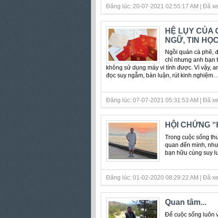
Đăng lúc: 20-07-2021 02:55:17 AM | Đã xe
HỆ LỤY CỦA 
NGỮ, TIN HỌ
Ngồi quán cà phê, đ
chỉ nhưng anh bạn t
không sử dụng máy vi tính được. Vì vậy, 
đọc suy ngẫm, bàn luận, rút kinh nghiệm
Đăng lúc: 07-07-2021 05:31:53 AM | Đã xe
HỘI CHỨNG “
Trong cuộc sống thư
quan đến mình, nhưn
bạn hữu cùng suy l
Đăng lúc: 01-02-2020 08:29:22 AM | Đã xe
Quan tâm...
Để cuộc sống luôn v