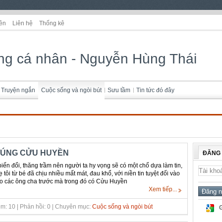
ên
Liên hệ
Thống kê
ng cá nhân - Nguyễn Hùng Thái
Truyện ngắn
Cuộc sống và ngòi bút
Sưu tầm
Tin tức đó đây
CÚNG CỬU HUYỀN
ĐĂNG
iến đổi, thăng trầm nên người ta hy vọng sẽ có một chổ dựa làm tin,
ẹ tôi từ bé đã chịu nhiều mất mát, đau khổ, với niền tin tuyệt đối vào
ào các ông cha trước mà trong đó có Cửu Huyền
Xem tiếp...
m: 10 | Phản hồi: 0 | Chuyên mục:
Cuộc sống và ngòi bút