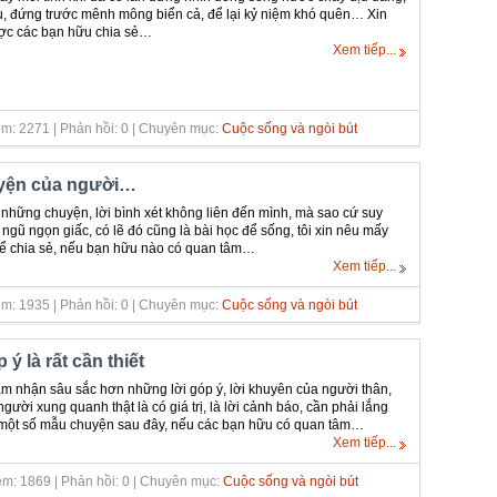
u, đứng trước mênh mông biển cả, để lại kỷ niệm khó quên… Xin
ợc các bạn hữu chia sẻ…
Xem tiếp...
m: 2271 | Phản hồi: 0 | Chuyên mục:
Cuộc sống và ngòi bút
uyện của người…
những chuyện, lời bình xét không liên đến mình, mà sao cứ suy
 ngũ ngọn giấc, có lẽ đó cũng là bài học để sống, tôi xin nêu mấy
 chia sẻ, nếu bạn hữu nào có quan tâm…
Xem tiếp...
m: 1935 | Phản hồi: 0 | Chuyên mục:
Cuộc sống và ngòi bút
ý là rất cần thiết
m nhận sâu sắc hơn những lời góp ý, lời khuyên của người thân,
ười xung quanh thật là có giá trị, là lời cảnh báo, cần phải lắng
một số mẫu chuyện sau đây, nếu các bạn hữu có quan tâm…
Xem tiếp...
m: 1869 | Phản hồi: 0 | Chuyên mục:
Cuộc sống và ngòi bút