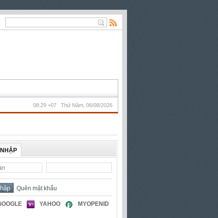
08:29 +07 Thứ Năm, 06/08/2026
 NHẬP
Quên mật khẩu
GOOGLE
YAHOO
MYOPENID