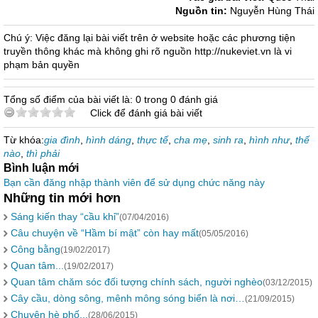
Nguồn tin:
Nguyễn Hùng Thái
Chú ý: Việc đăng lại bài viết trên ở website hoặc các phương tiện
truyền thông khác mà không ghi rõ nguồn http://nukeviet.vn là vi
phạm bản quyền
Tổng số điểm của bài viết là: 0 trong 0 đánh giá
Click để đánh giá bài viết
Từ khóa:
gia đình
,
hình dáng
,
thực tế
,
cha mẹ
,
sinh ra
,
hình như
,
thế
nào
,
thì phải
Bình luận mới
Bạn cần đăng nhập thành viên để sử dụng chức năng này
Những tin mới hơn
Sáng kiến thay “cầu khỉ”
(07/04/2016)
Câu chuyện về “Hầm bí mật” còn hay mất
(05/05/2016)
Công bằng
(19/02/2017)
Quan tâm...
(19/02/2017)
Quan tâm chăm sóc đối tượng chính sách, người nghèo
(03/12/2015)
Cây cầu, dòng sông, mênh mông sóng biển là nơi…
(21/09/2015)
Chuyện hè phố...
(28/06/2015)