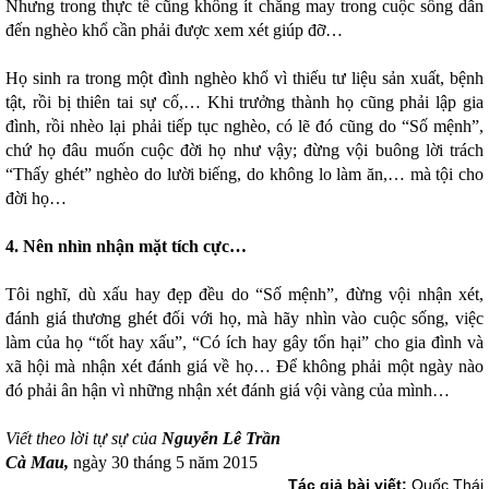
Nhưng trong thực tế cũng không ít chẳng may trong cuộc sống dẫn
đến nghèo khổ cần phải được xem xét giúp đỡ…
Họ sinh ra trong một đình nghèo khổ vì thiếu tư liệu sản xuất, bệnh
tật, rồi bị thiên tai sự cố,… Khi trưởng thành họ cũng phải lập gia
đình, rồi nhèo lại phải tiếp tục nghèo, có lẽ đó cũng do “Số mệnh”,
chứ họ đâu muốn cuộc đời họ như vậy; đừng vội buông lời trách
“Thấy ghét” nghèo do lười biếng, do không lo làm ăn,… mà tội cho
đời họ…
4. Nên nhìn nhận mặt tích cực…
Tôi nghĩ, dù xấu hay đẹp đều do “Số mệnh”, đừng vội nhận xét,
đánh giá thương ghét đối với họ, mà hãy nhìn vào cuộc sống, việc
làm của họ “tốt hay xấu”, “Có ích hay gây tổn hại” cho gia đình và
xã hội mà nhận xét đánh giá về họ… Để không phải một ngày nào
đó phải ân hận vì những nhận xét đánh giá vội vàng của mình…
Viết theo lời tự sự của
Nguyễn Lê Trần
Cà Mau,
ngày 30 tháng 5 năm 2015
Tác giả bài viết:
Quốc Thái