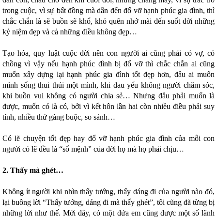
trong cuộc, vì sự bất đồng mà dẫn đến đổ vỡ hạnh phúc gia đình, thì
chắc chắn là sẽ buồn sẽ khổ, khó quên nhớ mãi đến suốt đời những
kỷ niệm đẹp và cả những điều không đẹp…
Tạo hóa, quy luật cuộc đời nên con người ai cũng phải có vợ, có
chồng vì vậy nếu hạnh phúc đình bị đổ vỡ thì chắc chắn ai cũng
muốn xây dựng lại hạnh phúc gia đình tốt đẹp hơn, đâu ai muốn
mình sống thui thủi một mình, khi đau yếu không người chăm sóc,
khi buồn vui không có người chia sẻ… Nhưng đâu phải muốn là
được, muốn có là có, bởi vì kết hôn lần hai còn nhiều điều phải suy
tính, nhiều thứ gàng buộc, so sánh…
Có lẽ chuyện tốt đẹp hay đổ vỡ hạnh phúc gia đình của mỗi con
người có lẽ đều là “số mệnh” của đời họ mà họ phải chịu…
2. Thấy mà ghét…
Không ít người khi nhìn thấy tướng, thấy dáng đi của người nào đó,
lại buông lời “Thấy tướng, dáng đi mà thấy ghét”, tôi cũng đã từng bị
những lời như thế. Mới đây, có một đứa em cũng được một số lãnh