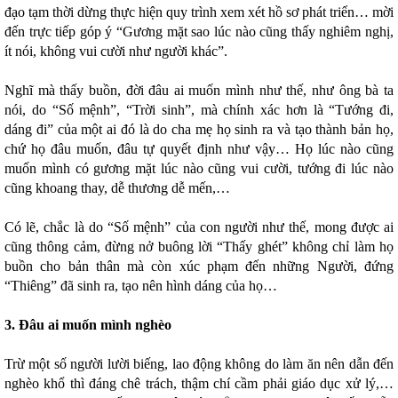
đạo tạm thời dừng thực hiện quy trình xem xét hồ sơ phát triển… mời
đến trực tiếp góp ý “Gương mặt sao lúc nào cũng thấy nghiêm nghị,
ít nói, không vui cười như người khác”.
Nghĩ mà thấy buồn, đời đâu ai muốn mình như thế, như ông bà ta
nói, do “Số mệnh”, “Trời sinh”, mà chính xác hơn là “Tướng đi,
dáng đi” của một ai đó là do cha mẹ họ sinh ra và tạo thành bản họ,
chứ họ đâu muốn, đâu tự quyết định như vậy… Họ lúc nào cũng
muốn mình có gương mặt lúc nào cũng vui cười, tướng đi lúc nào
cũng khoang thay, dễ thương dễ mến,…
Có lẽ, chắc là do “Số mệnh” của con người như thế, mong được ai
cũng thông cảm, đừng nở buông lời “Thấy ghét” không chỉ làm họ
buồn cho bản thân mà còn xúc phạm đến những Người, đứng
“Thiêng” đã sinh ra, tạo nên hình dáng của họ…
3. Đâu ai muốn mình nghèo
Trừ một số người lười biếng, lao động không do làm ăn nên dẫn đến
nghèo khổ thì đáng chê trách, thậm chí cầm phải giáo dục xử lý,…