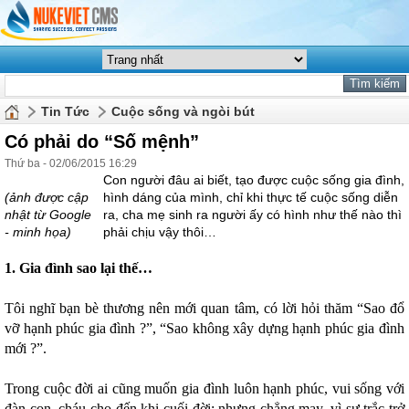
Tin Tức
Cuộc sống và ngòi bút
Có phải do “Số mệnh”
Thứ ba - 02/06/2015 16:29
Con người đâu ai biết, tạo được cuộc sống gia đình,
(ảnh được cập
hình dáng của mình, chỉ khi thực tế cuộc sống diễn
nhật từ Google
ra, cha mẹ sinh ra người ấy có hình như thế nào thì
- minh họa)
phải chịu vậy thôi…
1. Gia đình sao lại thế…
Tôi nghĩ bạn bè thương nên mới quan tâm, có lời hỏi thăm “Sao đổ
vỡ hạnh phúc gia đình ?”, “Sao không xây dựng hạnh phúc gia đình
mới ?”.
Trong cuộc đời ai cũng muốn gia đình luôn hạnh phúc, vui sống với
đàn con, cháu cho đến khi cuối đời; nhưng chẳng may, vì sự trắc trở