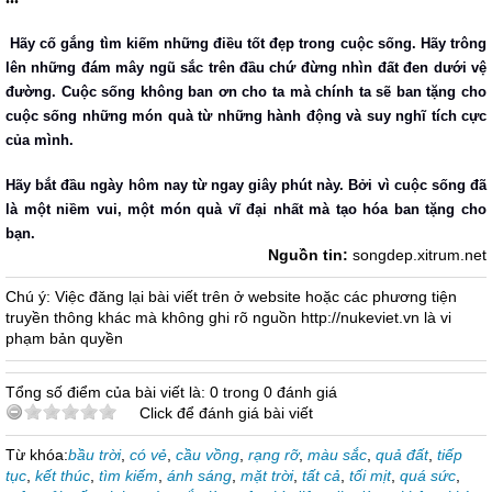
Hãy cố gắng tìm kiếm những điều tốt đẹp trong cuộc sống. Hãy trông
lên những đám mây ngũ sắc trên đầu chứ đừng nhìn đất đen dưới vệ
đường. Cuộc sống không ban ơn cho ta mà chính ta sẽ ban tặng cho
cuộc sống những món quà từ những hành động và suy nghĩ tích cực
của mình.
Hãy bắt đầu ngày hôm nay từ ngay giây phút này. Bởi vì cuộc sống đã
là một niềm vui, một món quà vĩ đại nhất mà tạo hóa ban tặng cho
bạn.
Nguồn tin:
songdep.xitrum.net
Chú ý: Việc đăng lại bài viết trên ở website hoặc các phương tiện
truyền thông khác mà không ghi rõ nguồn http://nukeviet.vn là vi
phạm bản quyền
Tổng số điểm của bài viết là: 0 trong 0 đánh giá
Click để đánh giá bài viết
Từ khóa:
bầu trời
,
có vẻ
,
cầu vồng
,
rạng rỡ
,
màu sắc
,
quả đất
,
tiếp
tục
,
kết thúc
,
tìm kiếm
,
ánh sáng
,
mặt trời
,
tất cả
,
tối mịt
,
quá sức
,