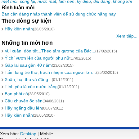
mệt mỏi
,
sống lại
,
nước mắt
,
làm nên
,
kỳ diệu
,
dịu dàng
,
không khí
Bình luận mới
Bạn cần đăng nhập thành viên để sử dụng chức năng này
Theo dòng sự kiện
Hãy kiên nhẫn
(28/05/2010)
Xem tiếp...
Những tin mới hơn
Vui xuân, đón tết...Theo tấm gương của Bác...
(17/02/2015)
Ý chí vươn lên của người phụ nữ
(17/02/2015)
Gặp lại sau gần 40 năm
(23/02/2015)
Tấm lòng trẻ thơ, trách nhiệm của người lớn…
(25/02/2015)
Xuân, hạ, thu và đông...
(01/12/2011)
Tình yêu là cốc nước trắng
(01/12/2011)
Bạn phải có
(28/05/2010)
Câu chuyện ốc sên
(04/06/2011)
Hãy ngẩng đầu lên
(08/07/2011)
Hãy kiên nhẫn
(28/05/2010)
Xem bản:
Desktop
| Mobile