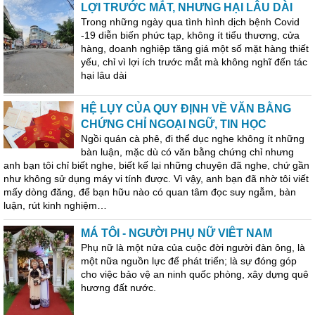
LỢI TRƯỚC MẮT, NHƯNG HẠI LÂU DÀI
Trong những ngày qua tình hình dịch bệnh Covid
-19 diễn biến phức tạp, không ít tiểu thương, cửa
hàng, doanh nghiệp tăng giá một số mặt hàng thiết
yếu, chỉ vì lợi ích trước mắt mà không nghĩ đến tác
hại lâu dài
HỆ LỤY CỦA QUY ĐỊNH VỀ VĂN BẰNG
CHỨNG CHỈ NGOẠI NGỮ, TIN HỌC
Ngồi quán cà phê, đi thể dục nghe không ít những
bàn luận, mặc dù có văn bằng chứng chỉ nhưng
anh bạn tôi chỉ biết nghe, biết kế lại những chuyện đã nghe, chứ gần
như không sử dụng máy vi tính được. Vì vậy, anh bạn đã nhờ tôi viết
mấy dòng đăng, để bạn hữu nào có quan tâm đọc suy ngẫm, bàn
luận, rút kinh nghiệm…
MÁ TÔI - NGƯỜI PHỤ NỮ VIÊT NAM
Phụ nữ là một nửa của cuộc đời người đàn ông, là
một nữa nguồn lực để phát triển; là sự đóng góp
cho việc bảo vệ an ninh quốc phòng, xây dựng quê
hương đất nước.