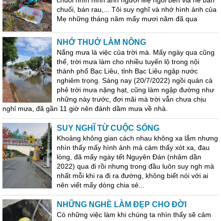
chuối nhìn hình ảnh người Mẹ ngồi bên vỉa hè bán
chuối, bán rau,... Tôi suy nghĩ và nhớ hình ảnh của
Mẹ những tháng năm mấy mươi năm đã qua
NHỚ THUỞ LÀM NÔNG
Nắng mưa là việc của trời mà. Mấy ngày qua cũng
thế, trời mưa làm cho nhiều tuyến lộ trong nội
thành phố Bạc Liêu, tỉnh Bạc Liêu ngập nước
nghiêm trọng. Sáng nay (20/7/2022) ngồi quán cà
phê trời mưa nặng hạt, cũng làm ngập đường như
những này trước, đợi mãi mà trời vẫn chưa chịu
nghỉ mưa, đã gần 11 giờ nên đành dầm mưa về nhà.
SUY NGHĨ TỪ CUỘC SỐNG
Khoảng không gian cách nhau không xa lắm nhưng
nhìn thấy mấy hình ảnh mà cảm thấy xót xa, đau
lòng, đã mấy ngày tết Nguyên Đán (nhâm dần
2022) qua đi rồi nhưng trong đầu luôn suy ngh mà
nhất mỗi khi ra đi ra đường, không biết nói với ai
nên viết mấy dòng chia sẻ...
NHỮNG NGHỀ LÀM ĐẸP CHO ĐỜI
Có những việc làm khi chúng ta nhìn thấy sẽ cảm