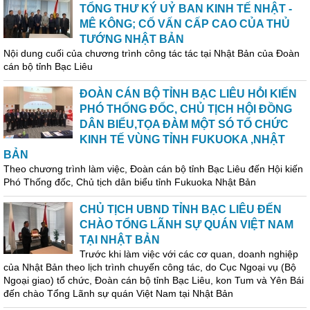
TỔNG THƯ KÝ UỶ BAN KINH TẾ NHẬT -
MÊ KÔNG; CỐ VẤN CẤP CAO CỦA THỦ
TƯỚNG NHẬT BẢN
Nội dung cuối của chương trình công tác tác tại Nhật Bản của Đoàn
cán bộ tỉnh Bạc Liêu
ĐOÀN CÁN BỘ TỈNH BẠC LIÊU HỎ̀I KIẾN
PHÓ THỐNG ĐỐC, CHỦ TỊCH HỘI ĐỒNG
DÂN BIỂU,TỌA ĐÀM MỘT SÓ TỔ CHỨC
KINH TẾ VÙNG TỈNH FUKUOKA ,NHẬT
BẢN
Theo chương trình làm việc, Đoàn cán bộ tỉnh Bạc Liêu đến Hội kiến
Phó Thống đốc, Chủ tịch dân biểu tỉnh Fukuoka Nhật Bản
CHỦ TỊCH UBND TỈNH BẠC LIÊU ĐẾN
CHÀO TỔNG LÃNH SỰ QUÁN VIỆT NAM
TẠI NHẬT BẢN
Trước khi làm việc với các cơ quan, doanh nghiệp
của Nhật Bản theo lịch trình chuyến công tác, do Cục Ngoại vụ (Bộ
Ngoại giao) tổ chức, Đoàn cán bộ tỉnh Bạc Liêu, kon Tum và Yên Bái
đến chào Tổng Lãnh sự quán Việt Nam tại Nhật Bản