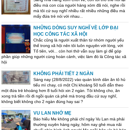
điều mà con của người hàng xóm đã nói, nghe rồi
mà tôi cứ suy nghĩ nhiều rất nhiều những điều mà
mấy đứa trẻ nói với nhau...
NHỮNG DÒNG SUY NGHĨ VỀ LỚP ĐẠI
HỌC CÔNG TÁC XÃ HỘI
Chắc cũng là người xuất thân từ nhóm người yếu
thế trong xã hội nên tôi luôn nguyên với lòng, với
Tổ tiên, với... còn hơi thở vẫn suy làm gì để góp
phần giúp những người cùng hoàn cảnh, việc làm đó là Công tác xã
hội
KHÔNG PHẢI TIẾT 2 NGÀN
Sáng nay (28/8/2022) vào quán bình dân ăn tô hủ
tiếu mì chay, có một Chị khoảng 50 tuổi dẫn theo
một đứa trẻ khoảng hơn 8 tuổi hỏi xin 2 ngàn. Tôi không cho, ăn
xong trả tiền rồi đi ngồi quán cà phê mà trong đầu cứ suy nghĩ,
không biết không cho 2 ngàn đúng hay sai ?
VU LAN NHỚ MẸ
Báo hiếu Mẹ không phải chỉ ngày Vu Lan mà phải
thường xuyên hàng ngày, hôm nay ghé mua nãi