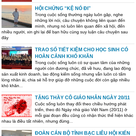
HỘI CHỨNG “KỆ NÓ ĐI”
Trong cuộc sống thường ngày luôn gặp, nghe
những lời nói, câu chuyện không liên quan đến
mình, nhưng nó luôn liên quan đến xã hội, đến
nhiều người, xin ghi lại để bạn hữu cùng suy luận câu chuyện sau
đây
TRAO SỔ TIẾT KIỆM CHO HỌC SINH CÓ
HOÀN CẢNH KHÓ KHĂN
Trong cuộc sống luôn có sự quan tâm của những
người còn đương chức, đã về hưu, đang lao động
sản xuất kinh doanh, lao động kiếm sống nhưng vẫn luôn có tấm
lòng nhân ái, chia sẻ hỗ trợ giúp đỡ những cuộc đời còn gặp nhiều
khó khăn...
TẶNG THẦY CÔ GIÁO NHÂN NGÀY 20/11
Cuộc sống luôn thay đổi theo chiều hướng phát
triển, theo đó Ngày nhà giáo Việt Nam (20/11) ở
mỗi giai đoạn đều cũng có nhận thức thể hiện khác
nhau là điều tất nhiên, nhưng đừng...
ĐOÀN CÁN BỘ TỈNH BẠC LIÊU HỘI KIẾN