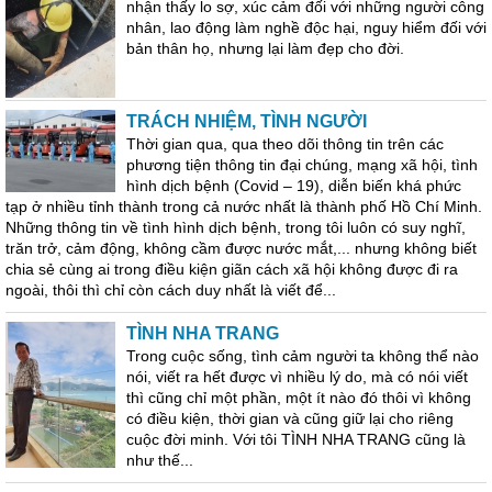
nhận thấy lo sợ, xúc cảm đối với những người công
nhân, lao động làm nghề độc hại, nguy hiểm đối với
bản thân họ, nhưng lại làm đẹp cho đời.
TRÁCH NHIỆM, TÌNH NGƯỜI
Thời gian qua, qua theo dõi thông tin trên các
phương tiện thông tin đại chúng, mạng xã hội, tình
hình dịch bệnh (Covid – 19), diễn biến khá phức
tạp ở nhiều tỉnh thành trong cả nước nhất là thành phố Hồ Chí Minh.
Những thông tin về tình hình dịch bệnh, trong tôi luôn có suy nghĩ,
trăn trở, cảm động, không cầm được nước mắt,... nhưng không biết
chia sẻ cùng ai trong điều kiện giãn cách xã hội không được đi ra
ngoài, thôi thì chỉ còn cách duy nhất là viết để...
TÌNH NHA TRANG
Trong cuộc sống, tình cảm người ta không thể nào
nói, viết ra hết được vì nhiều lý do, mà có nói viết
thì cũng chỉ một phần, một ít nào đó thôi vì không
có điều kiện, thời gian và cũng giữ lại cho riêng
cuộc đời minh. Với tôi TÌNH NHA TRANG cũng là
như thế...