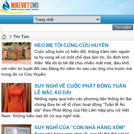
Tin Tức
HEO MẸ TÔI CÚNG CỬU HUYỀN
Cuộc sống luôn có biến đổi, thăng trầm nên người
ta hy vọng sẽ có một chổ dựa làm tin, ổn định tinh
thần. Mẹ tôi từ bé đã chịu nhiều mất mát, đau khổ,
với niền tin tuyệt đối vào Đảng thì niềm tin vào các ông cha trước mà
trong đó có Cửu Huyền
SUY NGHĨ VỀ CUỘC PHÁT ĐỘNG TUẦN
LỄ MẶC ÁO DÀI
Những ngày qua trên các phương tiện thông tin đại
chúng đưa tin về tổ chức hoạt động “Tuần lễ Áo
dài” theo Phát động của Hội Liên hiệp phụ nữ Việt
Nam. Không hiểu sao tôi cứ suy nghĩ mãi...
SUY NGHĨ CỦA “CON NHÀ HÀNG XÓM”
Sang nhà hàng xóm chơi về, con tôi thỏ thẻ nói lại