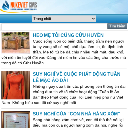
HEO MẸ TÔI CÚNG CỬU HUYỀN
Cuộc sống luôn có biến đổi, thăng trầm nên người
ta hy vọng sẽ có một chổ dựa làm tin, ổn định tinh
thần. Mẹ tôi từ bé đã chịu nhiều mất mát, đau khổ,
với niền tin tuyệt đối vào Đảng thì niềm tin vào các ông cha trước mà
trong đó có Cửu Huyền
SUY NGHĨ VỀ CUỘC PHÁT ĐỘNG TUẦN
LỄ MẶC ÁO DÀI
Những ngày qua trên các phương tiện thông tin đại
chúng đưa tin về tổ chức hoạt động “Tuần lễ Áo
dài” theo Phát động của Hội Liên hiệp phụ nữ Việt
Nam. Không hiểu sao tôi cứ suy nghĩ mãi...
SUY NGHĨ CỦA “CON NHÀ HÀNG XÓM”
Sang nhà hàng xóm chơi về, con tôi thỏ thẻ nói lại
điều mà con của người hàng xóm đã nói, nghe rồi