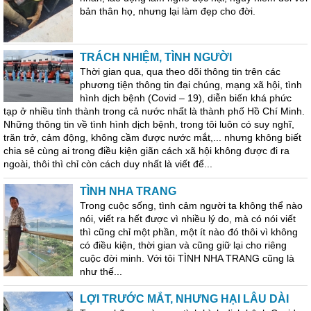
bản thân họ, nhưng lại làm đẹp cho đời.
TRÁCH NHIỆM, TÌNH NGƯỜI
Thời gian qua, qua theo dõi thông tin trên các
phương tiện thông tin đại chúng, mạng xã hội, tình
hình dịch bệnh (Covid – 19), diễn biến khá phức
tạp ở nhiều tỉnh thành trong cả nước nhất là thành phố Hồ Chí Minh.
Những thông tin về tình hình dịch bệnh, trong tôi luôn có suy nghĩ,
trăn trở, cảm động, không cầm được nước mắt,... nhưng không biết
chia sẻ cùng ai trong điều kiện giãn cách xã hội không được đi ra
ngoài, thôi thì chỉ còn cách duy nhất là viết để...
TÌNH NHA TRANG
Trong cuộc sống, tình cảm người ta không thể nào
nói, viết ra hết được vì nhiều lý do, mà có nói viết
thì cũng chỉ một phần, một ít nào đó thôi vì không
có điều kiện, thời gian và cũng giữ lại cho riêng
cuộc đời minh. Với tôi TÌNH NHA TRANG cũng là
như thế...
LỢI TRƯỚC MẮT, NHƯNG HẠI LÂU DÀI