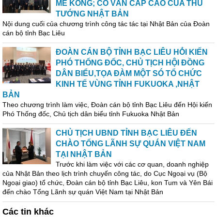
MÊ KÔNG; CỐ VẤN CẤP CAO CỦA THỦ
TƯỚNG NHẬT BẢN
Nội dung cuối của chương trình công tác tác tại Nhật Bản của Đoàn
cán bộ tỉnh Bạc Liêu
ĐOÀN CÁN BỘ TỈNH BẠC LIÊU HỎ̀I KIẾN
PHÓ THỐNG ĐỐC, CHỦ TỊCH HỘI ĐỒNG
DÂN BIỂU,TỌA ĐÀM MỘT SÓ TỔ CHỨC
KINH TẾ VÙNG TỈNH FUKUOKA ,NHẬT
BẢN
Theo chương trình làm việc, Đoàn cán bộ tỉnh Bạc Liêu đến Hội kiến
Phó Thống đốc, Chủ tịch dân biểu tỉnh Fukuoka Nhật Bản
CHỦ TỊCH UBND TỈNH BẠC LIÊU ĐẾN
CHÀO TỔNG LÃNH SỰ QUÁN VIỆT NAM
TẠI NHẬT BẢN
Trước khi làm việc với các cơ quan, doanh nghiệp
của Nhật Bản theo lịch trình chuyến công tác, do Cục Ngoại vụ (Bộ
Ngoại giao) tổ chức, Đoàn cán bộ tỉnh Bạc Liêu, kon Tum và Yên Bái
đến chào Tổng Lãnh sự quán Việt Nam tại Nhật Bản
Các tin khác