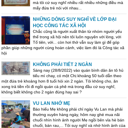
mà tôi cứ suy nghĩ nhiều rất nhiều những điều mà
mấy đứa trẻ nói với nhau...
NHỮNG DÒNG SUY NGHĨ VỀ LỚP ĐẠI
HỌC CÔNG TÁC XÃ HỘI
Chắc cũng là người xuất thân từ nhóm người yếu
thế trong xã hội nên tôi luôn nguyên với lòng, với
Tổ tiên, với... còn hơi thở vẫn suy làm gì để góp
phần giúp những người cùng hoàn cảnh, việc làm đó là Công tác xã
hội
KHÔNG PHẢI TIẾT 2 NGÀN
Sáng nay (28/8/2022) vào quán bình dân ăn tô hủ
tiếu mì chay, có một Chị khoảng 50 tuổi dẫn theo
một đứa trẻ khoảng hơn 8 tuổi hỏi xin 2 ngàn. Tôi không cho, ăn
xong trả tiền rồi đi ngồi quán cà phê mà trong đầu cứ suy nghĩ,
không biết không cho 2 ngàn đúng hay sai ?
VU LAN NHỚ MẸ
Báo hiếu Mẹ không phải chỉ ngày Vu Lan mà phải
thường xuyên hàng ngày, hôm nay ghé mua nãi
chuối nhìn hình ảnh người Mẹ ngồi bên vỉa hè bán
chuối, bán rau,... Tôi suy nghĩ và nhớ hình ảnh của