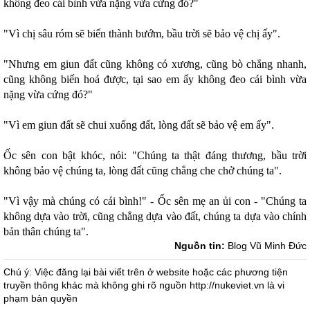
không đeo cái bình vừa nặng vừa cứng đó?"
"Vì chị sâu róm sẽ biến thành bướm, bầu trời sẽ bảo vệ chị ấy".
"Nhưng em giun đất cũng không có xương, cũng bò chẳng nhanh,
cũng không biến hoá được, tại sao em ấy không đeo cái bình vừa
nặng vừa cứng đó?"
"Vì em giun đất sẽ chui xuống đất, lòng đất sẽ bảo vệ em ấy".
Ốc sên con bật khóc, nói: "Chúng ta thật đáng thương, bầu trời
không bảo vệ chúng ta, lòng đất cũng chẳng che chở chúng ta".
"Vì vậy mà chúng có cái bình!" - Ốc sên mẹ an ủi con - "Chúng ta
không dựa vào trời, cũng chẳng dựa vào đất, chúng ta dựa vào chính
bản thân chúng ta".
Nguồn tin:
Blog Vũ Minh Đức
Chú ý: Việc đăng lại bài viết trên ở website hoặc các phương tiện
truyền thông khác mà không ghi rõ nguồn http://nukeviet.vn là vi
phạm bản quyền