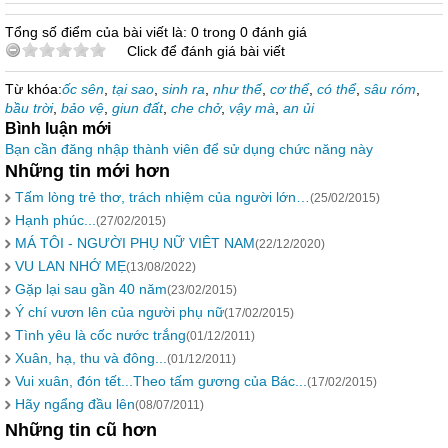
Tổng số điểm của bài viết là: 0 trong 0 đánh giá
Click để đánh giá bài viết
Từ khóa:
ốc sên
,
tại sao
,
sinh ra
,
như thế
,
cơ thể
,
có thể
,
sâu róm
,
bầu trời
,
bảo vệ
,
giun đất
,
che chở
,
vậy mà
,
an ủi
Bình luận mới
Bạn cần đăng nhập thành viên để sử dụng chức năng này
Những tin mới hơn
Tấm lòng trẻ thơ, trách nhiệm của người lớn…
(25/02/2015)
Hạnh phúc...
(27/02/2015)
MÁ TÔI - NGƯỜI PHỤ NỮ VIÊT NAM
(22/12/2020)
VU LAN NHỚ MẸ
(13/08/2022)
Gặp lại sau gần 40 năm
(23/02/2015)
Ý chí vươn lên của người phụ nữ
(17/02/2015)
Tình yêu là cốc nước trắng
(01/12/2011)
Xuân, hạ, thu và đông...
(01/12/2011)
Vui xuân, đón tết...Theo tấm gương của Bác...
(17/02/2015)
Hãy ngẩng đầu lên
(08/07/2011)
Những tin cũ hơn