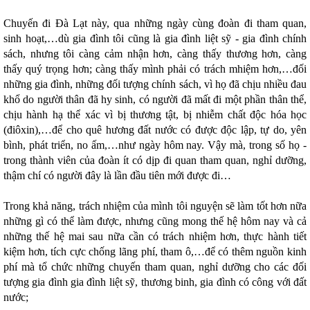
Chuyến đi Đà Lạt này, qua những ngày cùng đoàn đi tham quan,
sinh hoạt,…dù gia đình tôi cũng là gia đình liệt sỹ - gia đình chính
sách, nhưng tôi càng cảm nhận hơn, càng thấy thương hơn, càng
thấy quý trọng hơn; càng thấy mình phải có trách mhiệm hơn,…đối
những gia đình, những đối tượng chính sách, vì họ đã chịu nhiều đau
khổ do người thân đã hy sinh, có người đã mất đi một phần thân thể,
chịu hành hạ thể xác vì bị thương tật, bị nhiễm chất độc hóa học
(điôxin),…để cho quê hương đất nước có được độc lập, tự do, yên
bình, phát triển, no ấm,…như ngày hôm nay. Vậy mà, trong số họ -
trong thành viên của đoàn ít có dịp đi quan tham quan, nghỉ dưỡng,
thậm chí có người đây là lần đầu tiên mới được đi…
Trong khả năng, trách nhiệm của mình tôi nguyện sẽ làm tốt hơn nữa
những gì có thể làm được, nhưng cũng mong thế hệ hôm nay và cả
những thế hệ mai sau nữa cần có trách nhiệm hơn, thực hành tiết
kiệm hơn, tích cực chống lãng phí, tham ô,…để có thêm nguồn kinh
phí mà tổ chức những chuyến tham quan, nghỉ dưỡng cho các đối
tượng gia đình gia đình liệt sỹ, thương binh, gia đình có công với đất
nước;