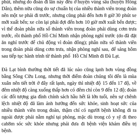
phút, nhưng do đoàn đi lần này đều ở huyện vùng sâu (huyện Hồng
Dân), thêm nữa cũng do sự chuẩn bị của nhiều thành viên trong đoàn
nên một xe phải đi trước, nhưng cũng phải đến hơn 8 giờ 30 phút xe
mới xuất bến; xe còn lại phải đợi đến hơn 10 giờ mới xuất bến được;
vì thế đoàn phân nữa số thành viên trong đoàn phải dùng cơm trưa
trước, rồi thành phố Hồ Chí Minh nhận phòng nghỉ trước (do đã đặt
ăn nghỉ trước để chủ động vì đoàn đông); phân nữa số thành viên
trong đoàn phải dùng cơm trưa, nhận phòng nghỉ sau, để sáng hôm
sau tiếp tục hành trình từ thành phố Hồ Chí Minh đi Đà Lạt.
Đà Lạt bình thường thời tiết đã lúc nào cũng lạnh hơn vùng đồng
bằng Sông Cữu Long, nhưng thời điểm đoàn chúng tôi đến là mùa
xuân nên tiết trời ở đây rất lạnh, ngày thì nhiệt độ 15 đến 17 độ, về
đêm nhiệt độ càng xuống thấp hơn có đêm chỉ còn 9 đến 12 độ; đoàn
các đối tượng gia đình chính sách hầu hết là lớn tuổi, nên sự chênh
lệch nhiệt độ đã làm ảnh hưởng đến sức khỏe, sinh hoạt sức của
nhiều thành viên trong đoàn, thậm chí có người bệnh không đi ra
ngoài được phải nằm nghỉ tại phòng, mặc dù trong có y sỹ đi theo
cah8m sóc sức khỏe nhưng phải đưa đi bệnh viện khám điều trị
bệnh.