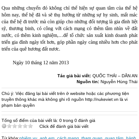
Qua những chuyến đó không chỉ thể hiện sự quan tâm của thế hệ
hôm nay, thế hệ đã và sẽ thụ hưởng từ những sự hy sinh, mất mác
của thế hệ đi trước mà còn giúp cho những đối tượng là gia đình liệt
sỹ, thương binh, có công với cách mạng có thêm tầm nhìn về đất
nước, có thêm kinh nghiệm,…để tổ chức sản xuất kinh doanh phát
triển gia đình ngày tốt hơn, góp phần ngày càng nhiều hơn cho phát
triển của quê hương đất nươc.
Ngày 10 tháng 12 năm 2013
Tác giả bài viết:
QUỐC THÁI – DÂN AN
Nguồn tin:
Nguyễn Hùng Thái
Chú ý: Việc đăng lại bài viết trên ở website hoặc các phương tiện
truyền thông khác mà không ghi rõ nguồn http://nukeviet.vn là vi
phạm bản quyền
Tổng số điểm của bài viết là: 0 trong 0 đánh giá
Click để đánh giá bài viết
Từ khóa:
nhiệm vụ
,
anh em
,
cách mạng
,
tham quan
,
quan tâm
,
hành