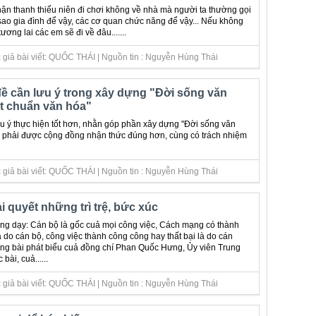
hận thanh thiếu niên đi chơi không về nhà mà người ta thường gọi
sao gia đình để vậy, các cơ quan chức năng để vậy... Nếu không
tương lai các em sẽ đi về đâu.......
 giả bài viết: QUỐC THÁI | Nguồn tin : Nguyễn Hùng Thái
ề cần lưu ý trong xây dựng "Đời sống văn
t chuẩn văn hóa"
 ý thực hiện tốt hơn, nhằn góp phần xây dựng "Đời sống văn
, phải được cộng đồng nhận thức đúng hơn, cùng có trách nhiệm
giả bài viết: QUỐC THÁI | Nguồn tin : Nguyễn Hùng Thái
i quyết những trì trệ, bức xúc
ng dạy: Cán bộ là gốc cuả mọi công việc, Cách mạng có thành
 do cán bộ, công việc thành công công hay thất bại là do cán
ng bài phát biểu cuả đồng chí Phan Quốc Hưng, Ủy viên Trung
ài, cuả......
 giả bài viết: QUỐC THÁI | Nguồn tin : Nguyễn Hùng Thái