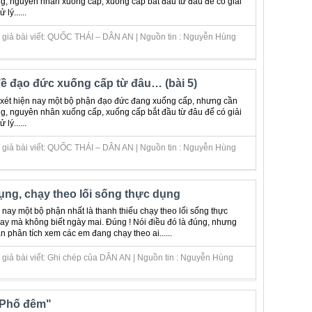
g, nguyên nhân xuống cấp, xuống cấp bắt đầu từ đâu để có giải
 lý......
 giả bài viết: QUỐC THÁI – DÂN AN | Nguồn tin : Nguyễn Hùng
ề đạo đức xuống cấp từ đâu… (bài 5)
 xét hiện nay một bộ phận đạo đức đang xuống cấp, nhưng cần
g, nguyên nhân xuống cấp, xuống cấp bắt đầu từ đâu để có giải
 lý......
 giả bài viết: QUỐC THÁI – DÂN AN | Nguồn tin : Nguyễn Hùng
ng, chạy theo lối sống thực dụng
 nay một bộ phận nhất là thanh thiếu chạy theo lối sống thực
y mà không biết ngày mai. Đúng ! Nói điều đó là đúng, nhưng
n phân tích xem các em đang chạy theo ai......
 giả bài viết: Ghi chép của DÂN AN | Nguồn tin : Nguyễn Hùng
"Phố đêm"