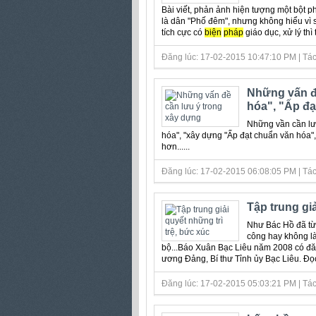
Bài viết, phản ảnh hiện tượng một bột p
là dân "Phố đêm", nhưng không hiểu vì 
tích cực có
biện
pháp
giáo dục, xử lý thì 
Đăng lúc: 17-02-2015 10:47:10 PM | Tác
Những vấn đ
hóa", "Ấp đạ
Những vần cần lưu
hóa", "xây dựng "Ấp đạt chuẩn văn hóa"
hơn......
Đăng lúc: 17-02-2015 06:08:05 PM | Tác 
Tập trung giả
Như Bác Hồ đã từ
công hay không là
bộ...Báo Xuân Bạc Liêu năm 2008 có đă
ương Đảng, Bí thư Tỉnh ủy Bạc Liêu. Đọc b
Đăng lúc: 17-02-2015 05:03:21 PM | Tác