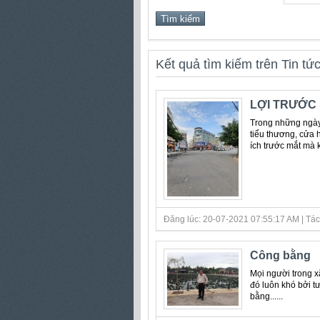
Kết quả tìm kiếm trên Tin tứ
LỢI TRƯỚC 
Trong những ngày 
tiểu thương, cửa h
ích trước mắt mà k
Đăng lúc: 20-07-2021 07:55:17 AM | Tác 
Công bằng
Mọi người trong 
đó luôn khó bởi t
bằng......