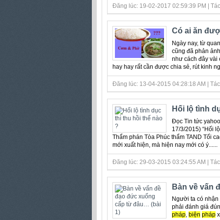
Đăng lúc: 19-02-2017 02:59:39 PM | Tá
Có ai ăn đượ
Ngày nay, từ quan
cũng đã phản ảnh
như cách đây vài 
hay hay rất cần được chia sẻ, rút kinh ngh
Đăng lúc: 13-04-2015 04:28:18 AM | Tác 
Hối lộ tình d
Đọc Tin tức yahoo
17/3/2015) “Hối l
Thẩm phán Tòa Phúc thẩm TAND Tối cao t
mới xuất hiện, mà hiện nay mới có ý......
Đăng lúc: 29-03-2015 03:24:55 AM | Tác
Bàn về vấn đ
Người ta có nhận
phải đánh giá đún
pháp
,
biện
pháp
xử