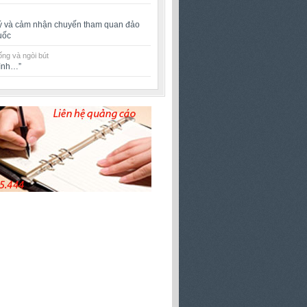
ý và cảm nhận chuyến tham quan đảo
uốc
ng và ngòi bút
rình…”