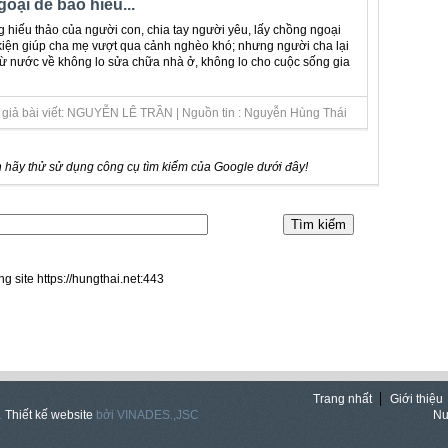
oại dể báo hiếu...
ng hiếu thảo của người con, chia tay người yêu, lấy chồng ngoại
kiện giúp cha mẹ vượt qua cảnh nghèo khó; nhưng người cha lại
 từ nước về không lo sửa chữa nhà ở, không lo cho cuộc sống gia
c giả bài viết: NGUYỄN LÊ TRẦN | Nguồn tin : Nguyễn Hùng Thái
 hãy thử sử dụng công cụ tìm kiếm của Google dưới đây!
ng site https://hungthai.net:443
Trang nhất
Giới thiệu
.
Thiết kế website
bởi VINADES.,JSC
Nu