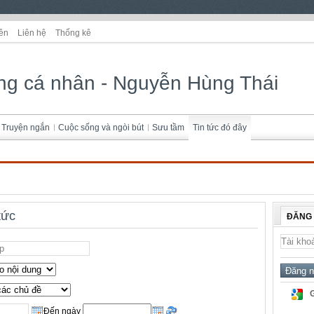
ên
Liên hệ
Thống kê
ng cá nhân - Nguyễn Hùng Thái
Truyện ngắn
Cuộc sống và ngòi bút
Sưu tầm
Tin tức đó đây
tức
ĐĂNG
Đến ngày