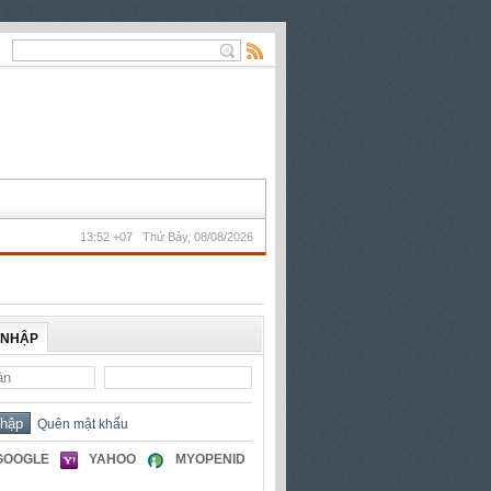
13:52 +07 Thứ Bảy, 08/08/2026
 NHẬP
Quên mật khẩu
GOOGLE
YAHOO
MYOPENID