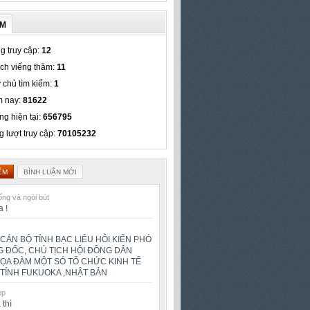
ẾM
g truy cập:
12
ch viếng thăm:
11
 chủ tìm kiếm:
1
 nay:
81622
ng hiện tại:
656795
g lượt truy cập:
70105232
ỂM
BÌNH LUẬN MỚI
ng và ngòi bút
a !
CÁN BỘ TỈNH BẠC LIÊU HỎ̀I KIẾN PHÓ
 ĐỐC, CHỦ TỊCH HỘI ĐỒNG DÂN
TỌA ĐÀM MỘT SÓ TỔ CHỨC KINH TẾ
TỈNH FUKUOKA ,NHẬT BẢN
ẹp
 thì