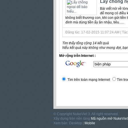
Lấy chồng ng
Bài viết nói về lò
để mong có điều 
không biết thương con, khi con gửi tiền
đình mà dùng tiền ấy ăn nhậu, tiêu......
Đăng lúc: 17-02-2015 11:07:24 AM | Tá
Tìm thấy tổng cộng 14 kết quả
Nếu kết quả này không như mong đợi, bạn
Mở rộng trên Internet :
Tìm trên toàn mạng Internet
Tìm tro
© Copyright NukeViet 3. All right reserved.
Xây dựng trên nền tảng
Mã nguồn mở NukeViet
Xem bản: Desktop |
Mobile