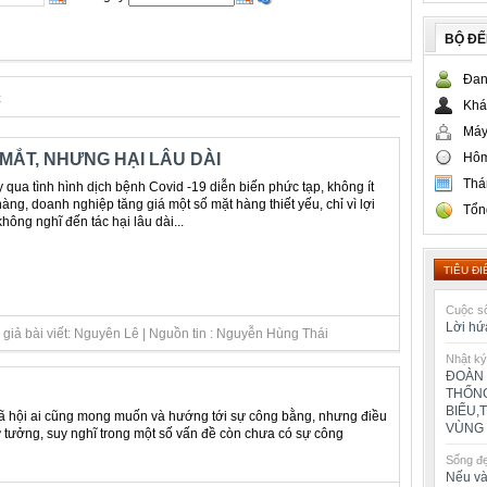
BỘ Đ
Đan
c
Khá
Máy
Hôm
MẮT, NHƯNG HẠI LÂU DÀI
Thá
qua tình hình dịch bệnh Covid -19 diễn biến phức tạp, không ít
àng, doanh nghiệp tăng giá một số mặt hàng thiết yếu, chỉ vì lợi
Tổn
hông nghĩ đến tác hại lâu dài...
TIÊU ĐI
Cuộc số
Lời hứ
giả bài viết: Nguyên Lê | Nguồn tin : Nguyễn Hùng Thái
Nhật ký
ĐOÀN 
THỐNG
BIỂU,
xã hội ai cũng mong muốn và hướng tới sự công bằng, nhưng điều
VÙNG 
ư tưởng, suy nghĩ trong một số vấn đề còn chưa có sự công
Sống đ
Nếu và