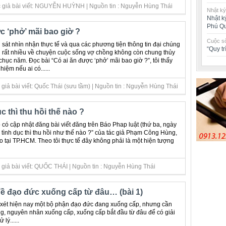
c giả bài viết: NGUYỄN HUỲNH | Nguồn tin : Nguyễn Hùng Thái
Nhật ký
Nhật k
Phú Q
c ‘phở’ mãi bao giờ ?
Cuộc số
 sát nhìn nhận thực tế và qua các phương tiện thông tin đại chúng
“Quy t
 rất nhiều về chuyện cuộc sống vợ chồng không còn chung thủy
chục năm. Đọc bài “Có ai ăn được ‘phở’ mãi bao giờ ?”, tôi thấy
iệm nếu ai có......
giả bài viết: Quốc Thái (sưu tầm) | Nguồn tin : Nguyễn Hùng Thái
ục thì thu hồi thế nào ?
 có cập nhật đăng bài viết đăng trên Báo Phap luật (thứ ba, ngày
ộ tình dục thì thu hồi như thế nào ?” của tác giả Phạm Công Hùng,
ại TP.HCM. Theo tôi thực tế đây không phải là một hiện tượng
 giả bài viết: QUỐC THÁI | Nguồn tin : Nguyễn Hùng Thái
ề đạo đức xuống cấp từ đâu… (bài 1)
 xét hiện nay một bộ phận đạo đức đang xuống cấp, nhưng cần
g, nguyên nhân xuống cấp, xuống cấp bắt đầu từ đâu để có giải
 lý......