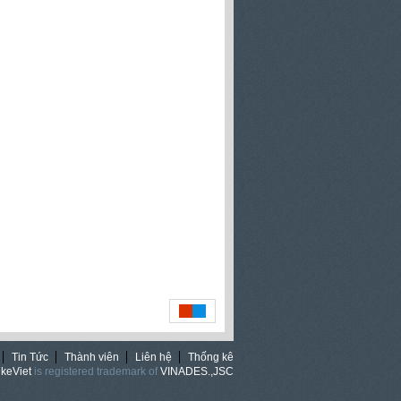
Tin Tức
Thành viên
Liên hệ
Thống kê
keViet
is registered trademark of
VINADES.,JSC