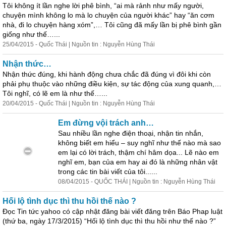
Tôi không ít lần nghe lời phê bình, “ai mà rảnh như mấy người,
chuyện mình không lo mà lo chuyện của người khác” hay “ăn cơm
nhà, đi lo chuyện hàng xóm”,… Tôi cũng đã mấy lần bị phê bình gần
giống như thế…...
25/04/2015 - Quốc Thái | Nguồn tin : Nguyễn Hùng Thái
Nhận thức…
Nhận thức đúng, khi hành động chưa chắc đã đúng vì đôi khi còn
phải phụ thuộc vào những điều kiện, sự tác động của xung quanh,…
Tôi nghĩ, có lẽ em là như thế…...
20/04/2015 - Quốc Thái | Nguồn tin : Nguyễn Hùng Thái
Em đừng vội trách anh…
Sau nhiều lần nghe điện thoại, nhận tin nhắn,
không biết em hiểu – suy nghĩ như thế nào mà sao
em lại có lời trách, thậm chí hâm dọa... Lẽ nào em
nghĩ em, bạn của em hay ai đó là những
nhân
vật
trong
cá
c tin bài viết của tôi......
08/04/2015 - QUỐC THÁI | Nguồn tin : Nguyễn Hùng Thái
Hối lộ tình dục thì thu hồi thế nào ?
Đọc Tin tức yahoo có cập nhật đăng bài viết đăng trên Báo Phap luật
(thứ ba, ngày 17/3/2015) “Hối lộ tình dục thì thu hồi như thế nào ?”