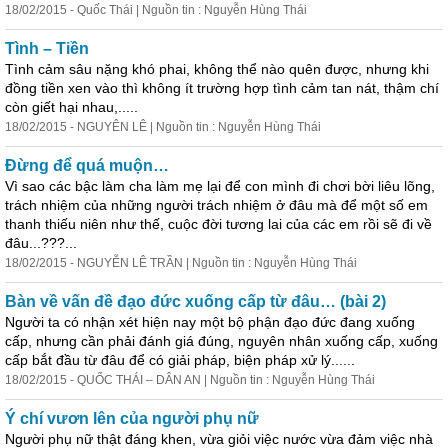
18/02/2015 - Quốc Thái | Nguồn tin : Nguyễn Hùng Thái
Tình – Tiền
Tình cảm sâu nặng khó phai, không thể nào quên được, nhưng khi
đồng tiền xen vào thì không ít trường hợp tình cảm tan nát, thậm chí
còn giết hại nhau,.....
18/02/2015 - NGUYÊN LÊ | Nguồn tin : Nguyễn Hùng Thái
Đừng để quá muộn…
Vì sao
cá
c bậc làm cha làm mẹ lại để con mình đi chơi bời liêu lõng,
trách nhiệm của những người trách nhiệm ở đâu mà để một số em
thanh thiếu niên như thế, cuộc đời tương lai của
cá
c em rồi sẽ đi về
đâu...???...
18/02/2015 - NGUYỄN LÊ TRẦN | Nguồn tin : Nguyễn Hùng Thái
Bàn về vấn đề đạo đức xuống cấp từ đâu… (bài 2)
Người ta có nhận xét hiện nay một bộ phận đạo đức đang xuống
cấp, nhưng cần phải đánh giá đúng, nguyên
nhân
xuống cấp, xuống
cấp bắt đầu từ đâu để có giải pháp, biện pháp xử lý......
18/02/2015 - QUỐC THÁI – DÂN AN | Nguồn tin : Nguyễn Hùng Thái
Ý chí vươn lên của người phụ nữ
Người phụ nữ thật đáng khen, vừa giỏi việc nước vừa đảm việc nhà