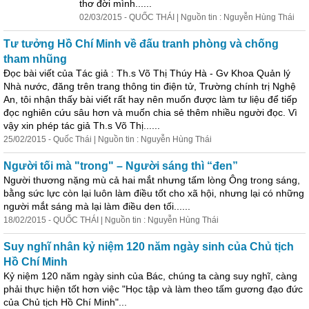
thơ đời mình......
02/03/2015 - QUỐC THÁI | Nguồn tin : Nguyễn Hùng Thái
Tư tưởng Hồ Chí Minh về đấu tranh phòng và chống
tham nhũng
Đọc bài viết của Tác giả : Th.s Võ Thị Thúy Hà - Gv Khoa Quản lý
Nhà nước, đăng trên trang thông tin điện tử, Trường chính trị Nghệ
An, tôi nhận thấy bài viết rất hay nên muốn được làm tư liệu để tiếp
đọc nghiên cứu sâu hơn và muốn chia sẻ thêm nhiều người đọc. Vì
vậy xin phép tác giả Th.s Võ Thị......
25/02/2015 - Quốc Thái | Nguồn tin : Nguyễn Hùng Thái
Người tối mà "trong" – Người sáng thì “đen”
Người thương nặng mù cả hai mắt nhưng tấm lòng Ông trong sáng,
bằng sức lực còn lại luôn làm điều tốt cho xã hội, nhưng lại có những
người mắt sáng mà lại làm điều den tối......
18/02/2015 - QUỐC THÁI | Nguồn tin : Nguyễn Hùng Thái
Suy nghĩ
nhân
kỷ niệm 120 năm ngày sinh của Chủ tịch
Hồ Chí Minh
Kỷ niệm 120 năm ngày sinh của Bác, chúng ta càng suy nghĩ, càng
phải thực hiện tốt hơn việc "Học tập và làm theo tấm gương đạo đức
của Chủ tịch Hồ Chí Minh"...