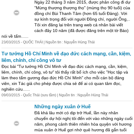
Ngày 22 tháng 3 năm 2015, được phân công đi dự
"Mừng thượng thượng thọ" (mừng thọ 90 tuổi) của
đồng chí Bùi Thanh Tâm (hơn 65 tuổi Đảng). Với
sự kính trọng đối với người Đồng chí, người Ông,..
Tôi xin đăng lại trên trang web
cá
nhân
bài viết
cá
ch đây 10 năm (đã được đăng trên một tờ Báo)
nói về tấm......
23/03/2015 - QUỐC THÁI | Nguồn tin : Nguyễn Hùng Thái
Tư tưởng Hồ Chí Minh về đạo đức
cá
ch mạng, cần, kiệm,
liêm, chính, chí công vô tư
Đọc bài "Tư tưởng Hồ Chí Minh về đạo đức
cá
ch mạng, cần, kiệm,
liêm, chính, chí công, vô tư" tôi thấy rất bổ ích cho việc "Học tập và
làm theo tấm gương đạo đức Hồ Chí Minh" cho mỗi
cá
n bộ đảng
viên, xin Tác giả cho phép được chia sẻ để ai có quan tâm đọc,
nghiên cứu......
09/03/2015 - Quốc Thái (sưu tầm) | Nguồn tin : Nguyễn Hùng Thái
Những ngày xuân ở Huế
Đã khá lâu mới có dịp trở Huế, lần này
nhân
chuyến dự hội nghị tôi đến với vào những ngày cuối
năm, phong cảnh thiên nhiên hòa quyện với hương
mùa xuân ở Huế gợi nhớ quê hương đã gắn tuổi