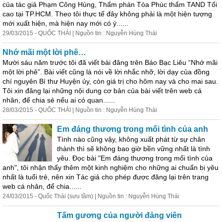
của tác giả Phạm Công Hùng, Thẩm phán Tòa Phúc thẩm TAND Tối
cao tại TP.HCM. Theo tôi thực tế đây không phải là một hiện tượng
mới xuất hiện, mà hiện nay mới có ý......
29/03/2015 - QUỐC THÁI | Nguồn tin : Nguyễn Hùng Thái
Nhớ mãi một lời phê…
Mười sáu năm trước tôi đã viết bài đăng trên Báo Bạc Liêu “Nhớ mãi
một lời phê”. Bài viết cũng là nói về lời nhắc nhỡ, lời dạy của đồng
chí nguyên Bí thư Huyện ủy, còn giá trị cho hôm nay và cho mai sau.
Tôi xin đăng lại những nội dung cơ bản của bài viết trên web
cá
nhân
, để chia sẻ nếu ai có quan......
28/03/2015 - QUỐC THÁI | Nguồn tin : Nguyễn Hùng Thái
Em đáng thương trong mối tình của anh
Tình nào cũng vậy, không xuất phát từ sự chân
thành thì sẽ không bao giờ bền vững nhất là tình
yêu. Đọc bài "Em đáng thương trong mối tình của
anh", tôi nhận thấy thêm một kinh nghiệm cho những ai chuẩn bị yêu
nhất là tuổi trẻ, nên xin Tác giả cho phép được đăng lại trên trang
web
cá
nhân
, để chia......
24/03/2015 - Quốc Thái (sưu tầm) | Nguồn tin : Nguyễn Hùng Thái
Tấm gương của người đảng viên