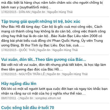
mà đặc biệt là hàng chục năm luôn chăm sóc cho người chồng bị
bệnh nan y (suytha65n5 mãn)...
17/02/2015 - DÂN AN | Nguồn tin : Nguyễn Hùng Thái
Tập trung giải quyết những trì trệ, bức xúc
Như Bác Hồ đã từng dạy:
Cá
n bộ là gốc cuả mọi công việc,
Cá
ch
mạng có thành công hay không là do
cá
n bộ, công việc thành công
công hay thất bại là do
cá
n bộ...Báo Xuân Bạc Liêu năm 2008 có
đăng bài phát biểu cuả đồng chí Phan Quốc Hưng, Ủy viên Trung
ương Đảng, Bí thư Tỉnh ủy Bạc Liêu. Đọc bài, cuả......
17/02/2015 - QUỐC THÁI | Nguồn tin : Nguyễn Hùng Thái
Vui xuân, đón tết...Theo tấm gương của Bác...
Bài viết nói về vui xuân, đón tết nhưng phải tiết kiệm, là học tập làm
theo tấm gương đạo đức của Bác Hồ....
17/02/2015 - NGUYỄN TRẦN LÊ | Nguồn tin : Nguyễn Hùng Thái
Hãy ngẩng đầu lên
Đôi khi có một số người lướt qua cuộc đời bạn và ngay tức khắc bạn
nhận ra rằng sự có mặt của họ ý nghĩa như thế nào....
08/07/2011 - | Nguồn tin : songdep.xitrum.net
Cuộc sống bắt đầu ở tuổi 70