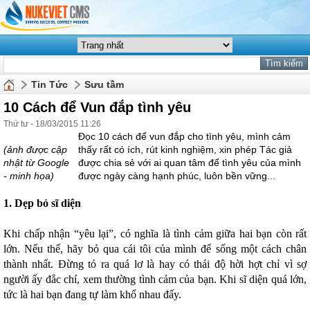
Tin Tức
Sưu tầm
10 Cách để Vun đắp tình yêu
Thứ tư - 18/03/2015 11:26
Đọc 10 cách để vun đắp cho tình yêu, mình cảm
(ảnh được cập
thấy rất có ích, rút kinh nghiệm, xin phép Tác giả
nhật từ Google
được chia sẻ với ai quan tâm để tình yêu của mình
- minh họa)
được ngày càng hạnh phúc, luôn bền vững...
1. Dẹp bỏ sĩ diện
Khi chấp nhận “yêu lại”, có nghĩa là tình cảm giữa hai bạn còn rất
lớn. Nếu thế, hãy bỏ qua cái tôi của mình để sống một cách chân
thành nhất. Đừng tỏ ra quá lơ là hay có thái độ hời hợt chỉ vì sợ
người ấy đắc chí, xem thường tình cảm của bạn. Khi sĩ diện quá lớn,
tức là hai bạn đang tự làm khổ nhau đấy.