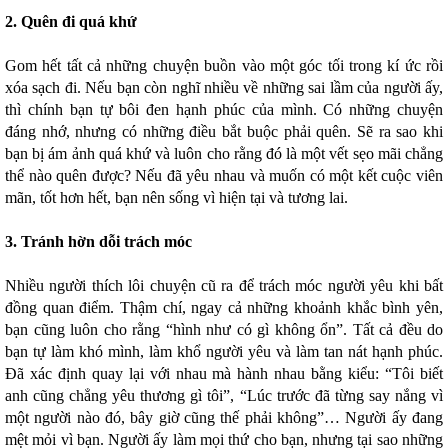
2. Quên đi quá khứ
Gom hết tất cả những chuyện buồn vào một góc tối trong kí ức rồi
xóa sạch đi. Nếu bạn còn nghĩ nhiều về những sai lầm của người ấy,
thì chính bạn tự bôi đen hạnh phúc của mình. Có những chuyện
đáng nhớ, nhưng có những điều bắt buộc phải quên. Sẽ ra sao khi
bạn bị ám ảnh quá khứ và luôn cho rằng đó là một vết sẹo mãi chẳng
thể nào quên được? Nếu đã yêu nhau và muốn có một kết cuộc viên
mãn, tốt hơn hết, bạn nên sống vì hiện tại và tương lai.
3. Tránh hờn dỗi trách móc
Nhiều người thích lôi chuyện cũ ra để trách móc người yêu khi bất
đồng quan điểm. Thậm chí, ngay cả những khoảnh khắc bình yên,
bạn cũng luôn cho rằng “hình như có gì không ổn”. Tất cả đều do
bạn tự làm khó mình, làm khổ người yêu và làm tan nát hạnh phúc.
Đã xác định quay lại với nhau mà hành nhau bằng kiểu: “Tôi biết
anh cũng chẳng yêu thương gì tôi”, “Lúc trước đã từng say nắng vì
một người nào đó, bây giờ cũng thế phải không”… Người ấy đang
mệt mỏi vì bạn. Người ấy làm mọi thứ cho bạn, nhưng tại sao những