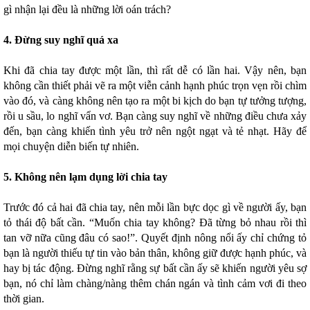
gì nhận lại đều là những lời oán trách?
4. Đừng suy nghĩ quá xa
Khi đã chia tay được một lần, thì rất dễ có lần hai. Vậy nên, bạn
không cần thiết phải vẽ ra một viễn cảnh hạnh phúc trọn vẹn rồi chìm
vào đó, và càng không nên tạo ra một bi kịch do bạn tự tưởng tượng,
rồi u sầu, lo nghĩ vẩn vơ. Bạn càng suy nghĩ về những điều chưa xảy
đến, bạn càng khiến tình yêu trở nên ngột ngạt và tẻ nhạt. Hãy để
mọi chuyện diễn biến tự nhiên.
5. Không nên lạm dụng lời chia tay
Trước đó cả hai đã chia tay, nên mỗi lần bực dọc gì về người ấy, bạn
tỏ thái độ bất cần. “Muốn chia tay không? Đã từng bỏ nhau rồi thì
tan vỡ nữa cũng đâu có sao!”. Quyết định nông nổi ấy chỉ chứng tỏ
bạn là người thiếu tự tin vào bản thân, không giữ được hạnh phúc, và
hay bị tác động. Đừng nghĩ rằng sự bất cần ấy sẽ khiến người yêu sợ
bạn, nó chỉ làm chàng/nàng thêm chán ngán và tình cảm vơi đi theo
thời gian.