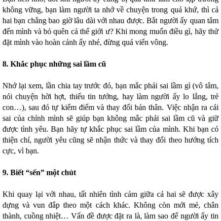
không vững, bạn làm người ta nhớ về chuyện trong quá khứ, thì cả
hai bạn chẳng bao giờ lâu dài với nhau được. Bắt người ấy quan tâm
đến mình và bỏ quên cả thế giới ư? Khi mong muốn điều gì, hãy thử
đặt mình vào hoàn cảnh ấy nhé, đừng quá viển vông.
8. Khắc phục những sai lầm cũ
Nhớ lại xem, lần chia tay trước đó, bạn mắc phải sai lầm gì (vô tâm,
nói chuyện hời hợt, thiếu tin tưởng, hay làm người ấy lo lắng, trẻ
con…), sau đó tự kiểm điểm và thay đổi bản thân. Việc nhận ra cái
sai của chính mình sẽ giúp bạn không mắc phải sai lầm cũ và giữ
được tình yêu. Bạn hãy tự khắc phục sai lầm của mình. Khi bạn có
thiện chí, người yêu cũng sẽ nhận thức và thay đổi theo hướng tích
cực, vì bạn.
9. Biết “sến” một chút
Khi quay lại với nhau, tất nhiên tình cảm giữa cả hai sẽ được xây
dựng và vun đắp theo một cách khác. Không còn mới mẻ, chân
thành, cuồng nhiệt… Vấn đề được đặt ra là, làm sao để người ấy tin