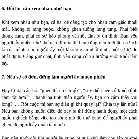
6. Đôi lúc cần xem nhau như bạn
Khi xem nhau như bạn, cả hai dễ dàng tạo cho nhau cảm giác thoải
mái, không bị ràng buộc, không ghen tuông lung tung. Phải biết
thông cảm, phải có sự hào phóng và một tâm lý ổn định. Bạn yêu
người ấy nhiều như thế nào đi nữa thì bạn cũng nên triệt tiêu sự ích
kỉ của mình, cho người ấy một không gian nhất định, một sự tự do
nhất định. Càng giữ chặt, tình yêu càng có xu hướng vuột khỏi tầm
tay.
7. Nếu sợ cô đơn, đừng làm người ấy muộn phiền
Hãy tự đặt câu hỏi “ghen thì có ích gì?”, “suy diễn liệu có khiến tình
cảm tốt hơn?”, “hành hạ tinh thần người ấy, bạn có cảm thấy vui
lòng?”… Rốt cuộc thì bạn sợ điều gì khi quay lại? Chia tay lần nữa?
Nếu bạn không muốn điều đó xảy ra thì đừng hành động một cách
ngốc nghếch bằng việc tạo sóng gió để thử lòng, để người ấy phải
ghen, để người ấy quan tâm hơn…
Bạn nên nhớ, đôi khi người ấy cũng bị quá khứ làm cho lập trường