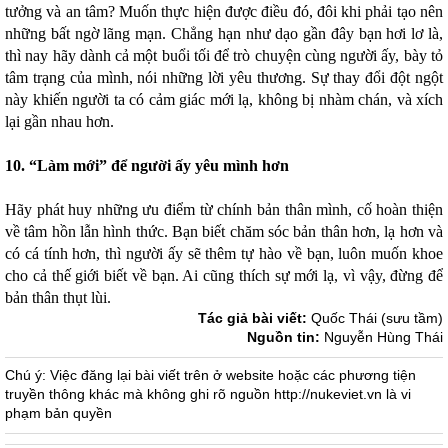
tưởng và an tâm? Muốn thực hiện được điều đó, đôi khi phải tạo nên
những bất ngờ lãng mạn. Chẳng hạn như dạo gần đây bạn hơi lơ là,
thì nay hãy dành cả một buổi tối để trò chuyện cùng người ấy, bày tỏ
tâm trạng của mình, nói những lời yêu thương. Sự thay đổi đột ngột
này khiến người ta có cảm giác mới lạ, không bị nhàm chán, và xích
lại gần nhau hơn.
10. “Làm mới” để người ấy yêu mình hơn
Hãy phát huy những ưu điểm từ chính bản thân mình, cố hoàn thiện
về tâm hồn lẫn hình thức. Bạn biết chăm sóc bản thân hơn, lạ hơn và
có cá tính hơn, thì người ấy sẽ thêm tự hào về bạn, luôn muốn khoe
cho cả thế giới biết về bạn. Ai cũng thích sự mới lạ, vì vậy, đừng để
bản thân thụt lùi.
Tác giả bài viết:
Quốc Thái (sưu tầm)
Nguồn tin:
Nguyễn Hùng Thái
Chú ý: Việc đăng lại bài viết trên ở website hoặc các phương tiện
truyền thông khác mà không ghi rõ nguồn http://nukeviet.vn là vi
phạm bản quyền