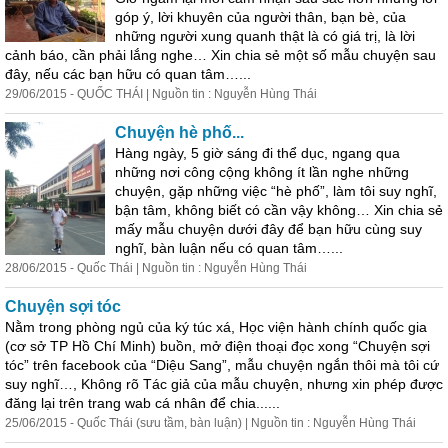
góp ý, lời khuyên của người thân, bạn bè, của
những người xung quanh thật là có giá trị, là lời
cảnh báo, cần phải lắng nghe… Xin chia sẻ một số mẫu chuyện sau
đây, nếu các bạn hữu có quan tâm…...
29/06/2015 - QUỐC THÁI | Nguồn tin : Nguyễn Hùng Thái
Chuyện hè phố...
Hàng ngày, 5 giờ sáng đi thể dục, ngang qua
những nơi công cộng không ít lần nghe những
chuyện, gặp những việc “hè phố”, làm tôi suy nghĩ,
bận tâm, không biết có cần vậy không… Xin chia sẻ
mấy mẫu chuyện dưới đây để bạn hữu cùng suy
nghĩ, bàn luận nếu có quan tâm…...
28/06/2015 - Quốc Thái | Nguồn tin : Nguyễn Hùng Thái
Chuyện sợi tóc
Nằm trong phòng ngủ của ký túc xá, Học viện hành chính quốc gia
(cơ sở TP Hồ Chí Minh) buồn, mở điện thoại đọc xong “Chuyện sợi
tóc” trên facebook của “Diệu Sang”, mẫu chuyện ngắn thôi mà tôi cứ
suy nghĩ…, Không rõ Tác giả của mẫu chuyện,
như
ng xin phép được
đăng lại trên trang wab cá nhân để chia......
25/06/2015 - Quốc Thái (sưu tầm, bàn luận) | Nguồn tin : Nguyễn Hùng Thái