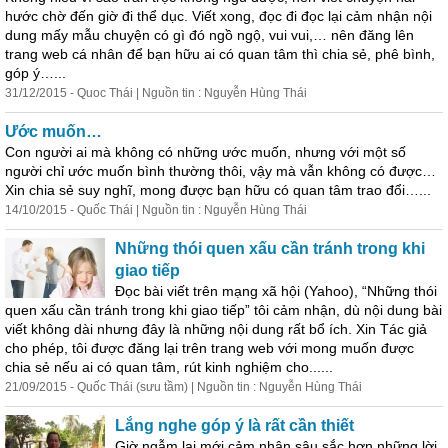
hước chờ đến giờ đi thể dục. Viết xong, đọc đi đọc lại cảm nhận nội
dung mấy mẫu chuyện có gì đó ngồ ngộ, vui vui,… nên đăng lên
trang web cá nhân để bạn hữu ai có quan tâm thì chia sẻ, phê bình,
góp ý…...
31/12/2015 - Quoc Thái | Nguồn tin : Nguyễn Hùng Thái
Ước muốn…
Con người ai mà không có những ước muốn,
như
ng với một số
người chỉ ước muốn bình thường thôi, vậy mà vẫn không có được…
Xin chia sẻ suy nghĩ, mong được bạn hữu có quan tâm trao đổi…...
14/10/2015 - Quốc Thái | Nguồn tin : Nguyễn Hùng Thái
Những thói quen xấu cần tránh trong khi
giao tiếp
Đọc bài viết trên mạng xã hội (Yahoo), “Những thói
quen xấu cần tránh trong khi giao tiếp” tôi cảm nhận, dù nội dung bài
viết không dài
như
ng đây là những nội dung rất bổ ích. Xin Tác giả
cho phép, tôi được đăng lại trên trang web với mong muốn được
chia sẻ nếu ai có quan tâm, rút kinh nghiệm cho......
21/09/2015 - Quốc Thái (sưu tầm) | Nguồn tin : Nguyễn Hùng Thái
Lắng nghe góp ý là rất cần thiết
Giờ ngẫm lại mới cảm nhận sâu sắc hơn những lời