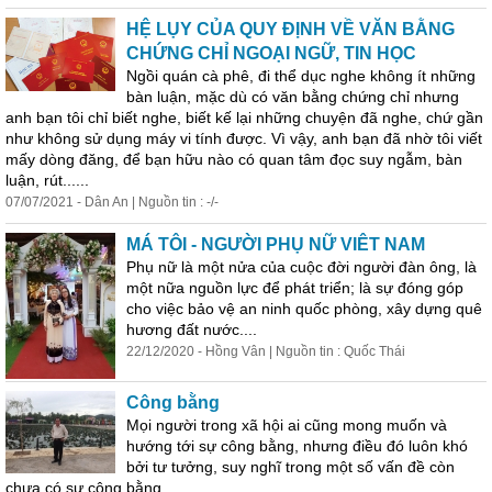
HỆ LỤY CỦA QUY ĐỊNH VỀ VĂN BẰNG
CHỨNG CHỈ NGOẠI NGỮ, TIN HỌC
Ngồi quán cà phê, đi thể dục nghe không ít những
bàn luận, mặc dù có văn bằng chứng chỉ
như
ng
anh bạn tôi chỉ biết nghe, biết kế lại những chuyện đã nghe, chứ gần
như
không sử dụng máy vi tính được. Vì vậy, anh bạn đã nhờ tôi viết
mấy dòng đăng, để bạn hữu nào có quan tâm đọc suy ngẫm, bàn
luận, rút......
07/07/2021 - Dân An | Nguồn tin : -/-
MÁ TÔI - NGƯỜI PHỤ NỮ VIÊT NAM
Phụ nữ là một nửa của cuộc đời người đàn ông, là
một nữa nguồn lực để phát triển; là sự đóng góp
cho việc bảo vệ an ninh quốc phòng, xây dựng quê
hương đất nước....
22/12/2020 - Hồng Vân | Nguồn tin : Quốc Thái
Công bằng
Mọi người trong xã hội ai cũng mong muốn và
hướng tới sự công bằng,
như
ng điều đó luôn khó
bởi tư tưởng, suy nghĩ trong một số vấn đề còn
chưa có sự công bằng......