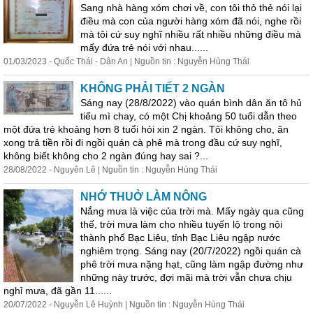
Sang nhà hàng xóm chơi về, con tôi thỏ thẻ nói lại
điều mà con của người hàng xóm đã nói, nghe rồi
mà tôi cứ suy nghĩ nhiều rất nhiều những điều mà
mấy đứa trẻ nói với nhau......
01/03/2023 - Quốc Thái - Dân An | Nguồn tin : Nguyễn Hùng Thái
KHÔNG PHẢI TIẾT 2 NGÀN
Sáng nay (28/8/2022) vào quán bình dân ăn tô hủ
tiếu mì chay, có một Chị khoảng 50 tuổi dẫn theo
một đứa trẻ khoảng hơn 8 tuổi hỏi xin 2 ngàn. Tôi không cho, ăn
xong trả tiền rồi đi ngồi quán cà phê mà trong đầu cứ suy nghĩ,
không biết không cho 2 ngàn đúng hay sai ?...
28/08/2022 - Nguyên Lê | Nguồn tin : Nguyễn Hùng Thái
NHỚ THUỞ LÀM NÔNG
Nắng mưa là việc của trời mà. Mấy ngày qua cũng
thế
, trời mưa làm cho nhiều tuyến lộ trong nội
thành phố Bạc Liêu, tỉnh Bạc Liêu ngập nước
nghiêm trọng. Sáng nay (20/7/2022) ngồi quán cà
phê trời mưa nặng hạt, cũng làm ngập đường
như
những này trước, đợi mãi mà trời vẫn chưa chịu
nghỉ mưa, đã gần 11......
20/07/2022 - Nguyễn Lê Huỳnh | Nguồn tin : Nguyễn Hùng Thái