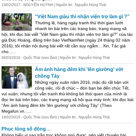
19/02/2017 - NGUYỄN HUỲNH | Nguồn tin : Nguyễn Hùng Thái
“Việt Nam giàu thì nhận viện trợ làm gì ?”
Thường lệ, hàng ngày tranh thủ thời gian lướt
nhanh tin bài trên các trang báo, trang mạng xã
hội, khi đọc bài viết “Việt Nam giàu thì nhận viện trợ làm gì?” của tác
giả Đức Hoàng, đăng trên báo VietNamNet (ngày 24 tháng 02 năm
2016), tôi nhận nội dung bài viết rất cần suy ngẫm... Xin, Tác giả
cho......
06/03/2016 - Quốc Thái (sưu tầm) | Nguồn tin : Nguyễn Hùng Thái
Ám ảnh hàng đêm khi 'lên giường' với
chồng Tây
Những ngày xuân năm 2016, mặc dù rất bận với
công việc, rồi đi chúc – đón bạn bè đến chúc Tết,
vui xuân;
như
ng tôi vẫn tranh thủ không bỏ thói quen của mình là
đọc tin bài trên báo, các trang mạng xã hội qua máy tính; khi đọc bài:
“Ám ảnh hàng đêm khi 'lên giường' với chồng Tây” (Theo
Megafun.vn......
18/02/2016 - Quốc Thái (sưu tầm) | Nguồn tin : Nguyễn Hùng Thái
Phục tùng số đông…
Không hiểu vì sao trằn trọc không ngủ được, nên viết chuyện hài