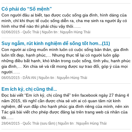
Có phải do “Số mệnh”
Con người đâu ai biết, tạo được cuộc sống gia đình, hình dáng của
mình, chỉ khi thực tế cuộc sống diễn ra, cha mẹ sinh ra người ấy có
hình
như
thế
nào thì phải chịu vậy thôi…...
02/06/2015 - Quốc Thái | Nguồn tin : Nguyễn Hùng Thái
Suy ngẫm, rút kinh nghiệm để sống tốt hơn...(11)
Con người ai cũng muốn mình luôn có cuộc sống bản thân, gia đình
luôn tốt đẹp, hạnh phúc,…
Như
ng thực tế lại có người luôn gặp
những điều bất hạnh, khó khăn trong cuộc sống, tình yêu, hạnh phúc
gia đình,… Xin chia sẻ và rất mong được sự trao đổi, góp ý của mọi
người…...
08/05/2015 - DÂN AN | Nguồn tin : Nguyễn Hùng Thái
Em ích kỷ, chị cũng
thế
...
Đọc bài viết “Em ích kỷ, chị cũng
thế
” trên facebook ngày 27 tháng 4
năm 2015, tôi nghĩ cần được chia sẻ với ai có quan tâm rút kinh
nghiệm, để vun đấp cho hạnh phúc gia đình riêng của mình, nên xin
Tác giả bài viết cho phép được đăng lại trên trang web cá nhân của
tôi…...
28/04/2015 - Quốc Thái (sưu tầm) | Nguồn tin : Nguyễn Hùng Thái