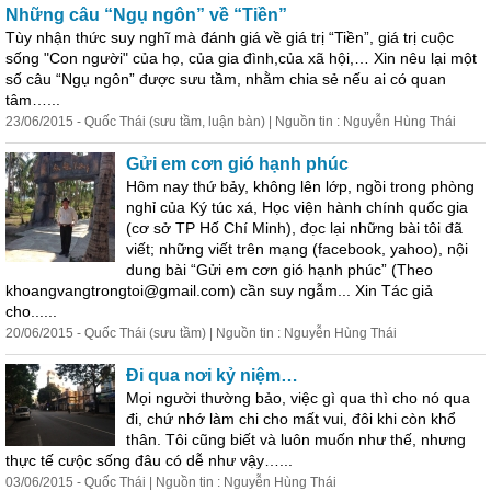
Những câu “Ngụ ngôn” về “Tiền”
Tùy nhận thức suy nghĩ mà đánh giá về giá trị “Tiền”, giá trị cuộc
sống "Con người" của họ, của gia đình,của xã hội,… Xin nêu lại một
số câu “Ngụ ngôn” được sưu tầm, nhằm chia sẻ nếu ai có quan
tâm…...
23/06/2015 - Quốc Thái (sưu tầm, luận bàn) | Nguồn tin : Nguyễn Hùng Thái
Gửi em cơn gió hạnh phúc
Hôm nay thứ bảy, không lên lớp, ngồi trong phòng
nghỉ của Ký túc xá, Học viện hành chính quốc gia
(cơ sở TP Hố Chí Minh), đọc lại những bài tôi đã
viết; những viết trên mạng (facebook, yahoo), nội
dung bài “Gửi em cơn gió hạnh phúc” (Theo
khoangvangtrongtoi@gmail.com) cần suy ngẫm... Xin Tác giả
cho......
20/06/2015 - Quốc Thái (sưu tầm) | Nguồn tin : Nguyễn Hùng Thái
Đi qua nơi kỷ niệm…
Mọi người thường bảo, việc gì qua thì cho nó qua
đi, chứ nhớ làm chi cho mất vui, đôi khi còn khổ
thân. Tôi cũng biết và luôn muốn
như
thế
,
như
ng
thực tế cưộc sống đâu có dễ
như
vậy…...
03/06/2015 - Quốc Thái | Nguồn tin : Nguyễn Hùng Thái