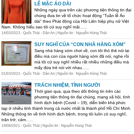
LỄ MẶC ÁO DÀI
Những ngày qua trên các phương tiện thông tin
đại
chúng
đưa tin về tổ chức hoạt động “Tuần lễ Áo
dài” theo Phát động của Hội Liên hiệp phụ nữ Việt
Nam. Không hiểu sao tôi cứ suy nghĩ mãi......
14/03/2023 - Quốc Thái - Dân An | Nguồn tin : Nguyễn Hùng Thái
SUY NGHĨ CỦA “CON NHÀ HÀNG XÓM”
Sang nhà hàng xóm chơi về, con tôi thỏ thẻ nói lại
điều mà con của người hàng xóm đã nói, nghe rồi
mà tôi cứ suy nghĩ nhiều rất nhiều những điều mà
mấy đứa trẻ nói với nhau......
01/03/2023 - Quốc Thái - Dân An | Nguồn tin : Nguyễn Hùng Thái
TRÁCH NHIỆM, TÌNH NGƯỜI
Thời gian qua, qua theo dõi thông tin trên các
phương tiện thông tin
đại
chúng
, mạng xã hội, tình
hình dịch bệnh (Covid – 19), diễn biến khá phức
tạp ở nhiều tỉnh thành trong cả nước nhất là thành phố Hồ Chí Minh.
Những thông tin về tình hình dịch bệnh, trong tôi luôn có suy nghĩ,
trăn trở, cảm......
19/08/2021 - Quốc Thái | Nguồn tin : Nguyễn Hùng Thái