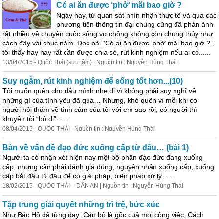
Có ai ăn được ‘phở’ mãi bao giờ ?
Ngày nay, từ quan sát nhìn nhận thực tế và qua các
phương tiện thông tin
đại
chúng
cũng đã phản ảnh
rất nhiều về chuyện cuộc sống vợ chồng không còn chung thủy như
cách đây vài chục năm. Đọc bài “Có ai ăn được ‘phở’ mãi bao giờ ?”,
tôi thấy hay hay rất cần được chia sẻ, rút kinh nghiệm nếu ai có......
13/04/2015 - Quốc Thái (sưu tầm) | Nguồn tin : Nguyễn Hùng Thái
Suy ngẫm, rút kinh nghiệm để sống tốt hơn...(10)
Tôi muốn quên cho đầu mình nhẹ đi vì không phải suy nghĩ về
những gì của tình yêu đã qua… Nhưng, khó quên vì mỗi khi có
người hỏi thăm về tình cảm của tôi với em sao rồi, có người thì
khuyên tôi “bỏ đi”…...
08/04/2015 - QUỐC THÁI | Nguồn tin : Nguyễn Hùng Thái
Bàn về vấn đề đạo đức xuống cấp từ đâu… (bài 1)
Người ta có nhận xét hiện nay một bộ phận đạo đức đang xuống
cấp, nhưng cần phải đánh giá đúng, nguyên nhân xuống cấp, xuống
cấp bắt đầu từ đâu để có giải pháp, biện pháp xử lý......
18/02/2015 - QUỐC THÁI – DÂN AN | Nguồn tin : Nguyễn Hùng Thái
Tập trung giải quyết những trì trệ, bức xúc
Như Bác Hồ đã từng dạy: Cán bộ là gốc cuả mọi công việc, Cách