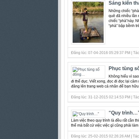
Sáng kiến th
Những chiếc “phà”
quê đã nhiều lần 
chiếc “phà”này. N
“phà” bập bềnh trê
Đăng lúc: 07-04-2016 05:29:37 PM | Tác
Phục tùng 
Không hiểu vì sao
đi thể dục. Viết xong, đọc đi đọc lại c
đăng lên trang web cá nhân để bạn hữu a
Đăng lúc: 31-12-2015 02:14:53 PM | Tác 
“Quy trình…
Làm việc theo quy trình là đều rất cần t
thế mà bất cứ việc việc gì cũng phải làm th
Đăng lúc: 25-02-2015 02:26:26 AM | Tác