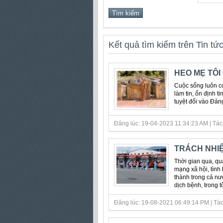
Kết quả tìm kiếm trên Tin tứ
HEO MẸ TÔ
Cuộc sống luôn có
làm tin, ổn định t
tuyệt đối vào Đản
Đăng lúc: 19-04-2023 11:34:23 AM | Tác 
TRÁCH NHIỆ
Thời gian qua, qua
mạng xã hội, tình 
thành trong cả nư
dịch bệnh, trong tô
Đăng lúc: 19-08-2021 06:49:14 PM | Tác 