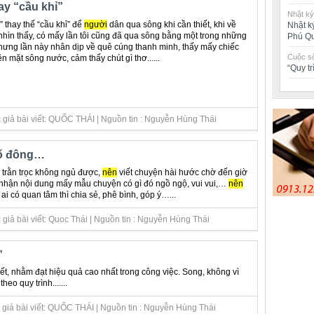
ay “cầu khỉ”
Nhật ký
 thay thế “cầu khỉ” để
người
dân qua sông khi cần thiết, khi về
Nhật k
nhìn thấy, có mấy lần tôi cũng đã qua sông bằng một trong những
Phú Q
hưng lần này nhân dịp về quê cúng thanh minh, thấy mấy chiếc
Cuộc số
n mặt sông nước, cảm thấy chút gì thơ......
“Quy t
 giả bài viết: QUỐC THÁI | Nguồn tin : Nguyễn Hùng Thái
số đông…
 trằn trọc không ngủ được,
nên
viết chuyện hài hước chờ đến giờ
ảm nhận nội dung mấy mẫu chuyện có gì đó ngồ ngộ, vui vui,…
nên
i có quan tâm thì chia sẻ, phê bình, góp ý…...
giả bài viết: Quoc Thái | Nguồn tin : Nguyễn Hùng Thái
”
hiết, nhằm đạt hiệu quả cao nhất trong công việc. Song, không vì
eo quy trình.......
 giả bài viết: QUỐC THÁI | Nguồn tin : Nguyễn Hùng Thái