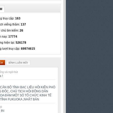
ẾM
g truy cập:
163
ch viếng thăm:
137
 chủ tìm kiếm:
26
 nay:
17774
ng hiện tại:
526178
g lượt truy cập:
69974615
ỂM
BÌNH LUẬN MỚI
ng và ngòi bút
a !
CÁN BỘ TỈNH BẠC LIÊU HỎ̀I KIẾN PHÓ
 ĐỐC, CHỦ TỊCH HỘI ĐỒNG DÂN
TỌA ĐÀM MỘT SÓ TỔ CHỨC KINH TẾ
TỈNH FUKUOKA ,NHẬT BẢN
ẹp
 thì