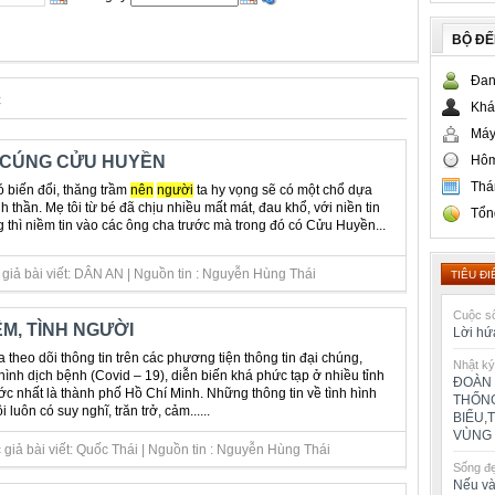
BỘ Đ
Đan
c
Khá
Máy
Hôm
I CÚNG CỬU HUYỀN
Thá
 biến đổi, thăng trầm
nên
người
ta hy vọng sẽ có một chổ dựa
inh thần. Mẹ tôi từ bé đã chịu nhiều mất mát, đau khổ, với niền tin
Tổn
g thì niềm tin vào các ông cha trước mà trong đó có Cửu Huyền...
giả bài viết: DÂN AN | Nguồn tin : Nguyễn Hùng Thái
TIÊU ĐI
Cuộc số
M, TÌNH NGƯỜI
Lời hứ
 theo dõi thông tin trên các phương tiện thông tin đại chúng,
Nhật ký
hình dịch bệnh (Covid – 19), diễn biến khá phức tạp ở nhiều tỉnh
ĐOÀN 
ớc nhất là thành phố Hồ Chí Minh. Những thông tin về tình hình
THỐNG
i luôn có suy nghĩ, trăn trở, cảm......
BIỂU,
VÙNG 
giả bài viết: Quốc Thái | Nguồn tin : Nguyễn Hùng Thái
Sống đ
Nếu và