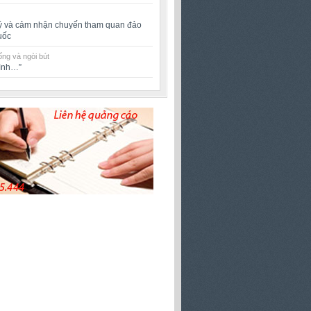
ý và cảm nhận chuyến tham quan đảo
uốc
ng và ngòi bút
rình…”