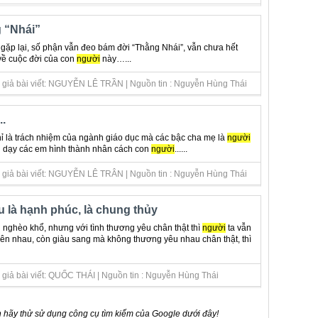
g “Nhái”
 gặp lại, số phận vẫn đeo bám đời “Thằng Nhái”, vẫn chưa hết
t về cuộc đời của con
người
này…...
c giả bài viết: NGUYỄN LÊ TRẦN | Nguồn tin : Nguyễn Hùng Thái
.
ỉ là trách nhiệm của ngành giáo dục mà các bậc cha mẹ là
người
nh dạy các em hình thành nhân cách con
người
......
c giả bài viết: NGUYỄN LÊ TRÂN | Nguồn tin : Nguyễn Hùng Thái
u là hạnh phúc, là chung thủy
nghèo khổ, nhưng với tình thương yêu chân thật thì
người
ta vẫn
ên nhau, còn giàu sang mà không thương yêu nhau chân thật, thì
 giả bài viết: QUỐC THÁI | Nguồn tin : Nguyễn Hùng Thái
 hãy thử sử dụng công cụ tìm kiếm của Google dưới đây!