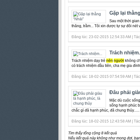
Gặp lại thằn
Sau một thời gian
thăng, trầm... Tôi xin được tự sự đôi né
Đăng lúc: 23-02-2015 12:54:33 AM | Tá
Trách nhiệm..
Trách nhiệm dạy trẻ
nên
người
không ch
có trách nhiệm đầu tiên, cha mẹ gia đì
Đăng lúc: 18-02-2015 07:54:59 AM | Tá
Đâu phải già
Mặc dù cuộc sống 
sống hạnh phúc b
chắc gì đã hạnh phúc, đã chung thủy......
Đăng lúc: 18-02-2015 12:43:58 AM | Tác
Tìm thấy tổng cộng 8 kết quả
Nếu kết quả này không như mong đợi, bạn