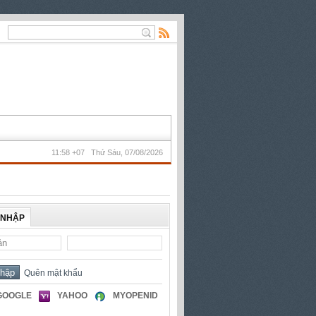
11:58 +07 Thứ Sáu, 07/08/2026
 NHẬP
Quên mật khẩu
GOOGLE
YAHOO
MYOPENID