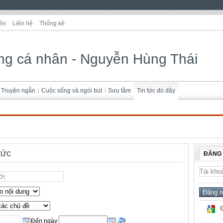
ên
Liên hệ
Thống kê
ng cá nhân - Nguyễn Hùng Thái
Truyện ngắn
Cuộc sống và ngòi bút
Sưu tầm
Tin tức đó đây
tức
ĐĂNG
Đến ngày