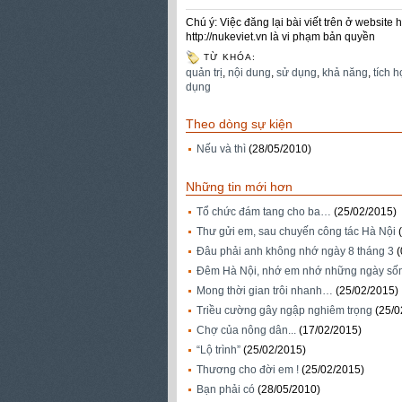
Chú ý: Việc đăng lại bài viết trên ở websit
http://nukeviet.vn là vi phạm bản quyền
TỪ KHÓA:
quản trị
,
nội dung
,
sử dụng
,
khả năng
,
tích 
dụng
Theo dòng sự kiện
Nếu và thì
(28/05/2010)
Những tin mới hơn
Tổ chức đám tang cho ba…
(25/02/2015)
Thư gửi em, sau chuyến công tác Hà Nội
Đâu phải anh không nhớ ngày 8 tháng 3
(
Đêm Hà Nội, nhớ em nhớ những ngày số
Mong thời gian trôi nhanh…
(25/02/2015)
Triều cường gây ngập nghiêm trọng
(25/0
Chợ của nông dân...
(17/02/2015)
“Lộ trình”
(25/02/2015)
Thương cho đời em !
(25/02/2015)
Bạn phải có
(28/05/2010)