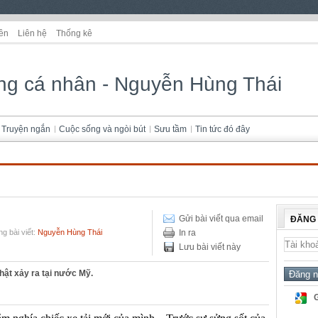
ên
Liên hệ
Thống kê
ng cá nhân - Nguyễn Hùng Thái
Truyện ngắn
Cuộc sống và ngòi bút
Sưu tầm
Tin tức đó đây
Gửi bài viết qua email
ĐĂNG
g bài viết:
Nguyễn Hùng Thái
In ra
Lưu bài viết này
hật xảy ra tại nước Mỹ.