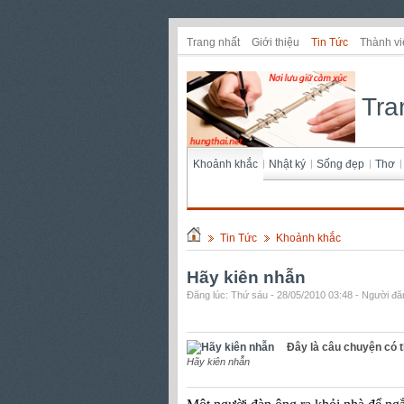
Trang nhất
Giới thiệu
Tin Tức
Thành vi
Tra
Khoảnh khắc
Nhật ký
Sống đẹp
Thơ
Tin Tức
Khoảnh khắc
Hãy kiên nhẫn
Đăng lúc: Thứ sáu - 28/05/2010 03:48 - Người đăn
Đây là câu chuyện có t
Hãy kiên nhẫn