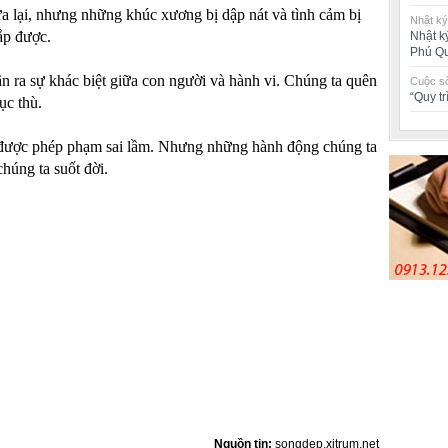
ữa lại, nhưng những khúc xương bị dập nát và tình cảm bị
Nhật ký
ắp được.
Nhật k
Phú Q
 ra sự khác biệt giữa con người và hành vi. Chúng ta quên
Cuộc số
“Quy t
ục thù.
 được phép phạm sai lầm. Nhưng những hành động chúng ta
húng ta suốt đời.
Nguồn tin:
songdep.xitrum.net