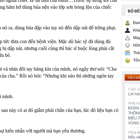
ắm nghía chiếc xe tải mới của mình…Trước sự sửng sốt của
đang hăm hở dùng búa nện vào lớp sơn bóng lộn của chiếc
BỘ Đ
Đan
 nó ra, dùng búa đập vào tay nó đến dập nát để trừng phạt.
Khá
Máy
lập tức đưa con đến bệnh viện. Mặc dù bác sỹ đã dùng đủ
Hôm
bị dập nát, nhưng cuối cùng thì bác sĩ buộc lòng phải cắt
Thá
ứa bé.
Tổn
ật và nhìn đôi tay băng kín của mình, nó ngây thơ nói: “Cha
i của cha.” Rồi nó hỏi: “Nhưng khi nào thì những ngón tay
TIÊU ĐI
Cuộc số
Lời hứ
i mình.
Nhật ký
ĐOÀN 
au này có ai đó giẫm phải chân của bạn, lúc đó liệu bạn có
THỐNG
BIỂU,
VÙNG 
sự kiên nhẫn với người mà bạn yêu thương.
Sống đ
Nếu và