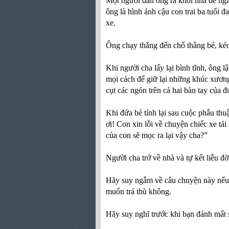
Một người đàn ông ra khỏi nhà để ng
ông là hình ảnh cậu con trai ba tuổi 
xe.
Ông chạy thẳng đến chổ thằng bé, kéo
Khi người cha lấy lại bình tĩnh, ông 
mọi cách để giữ lại những khúc xương 
cụt các ngón trên cả hai bàn tay của đ
Khi đứa bé tỉnh lại sau cuộc phẫu thu
ơi! Con xin lỗi về chuyện chiếc xe tả
của con sẽ mọc ra lại vậy cha?”
Người cha trở về nhà và tự kết liễu đờ
Hãy suy ngẫm về câu chuyện này nếu s
muốn trả thù không.
Hãy suy nghĩ trước khi bạn đánh mất 