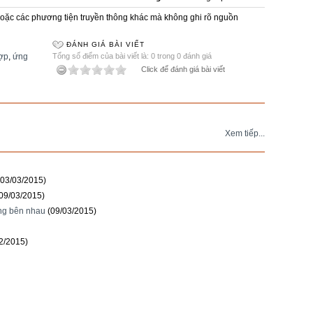
e hoặc các phương tiện truyền thông khác mà không ghi rõ nguồn
ĐÁNH GIÁ BÀI VIẾT
hợp
,
ứng
Tổng số điểm của bài viết là: 0 trong 0 đánh giá
Click để đánh giá bài viết
Xem tiếp...
(03/03/2015)
09/03/2015)
ng bên nhau
(09/03/2015)
2/2015)