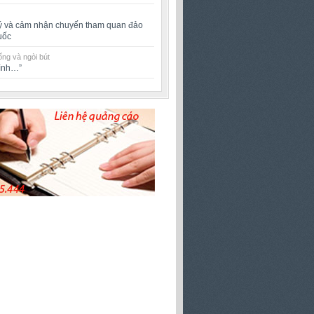
ý và cảm nhận chuyến tham quan đảo
uốc
ng và ngòi bút
rình…”