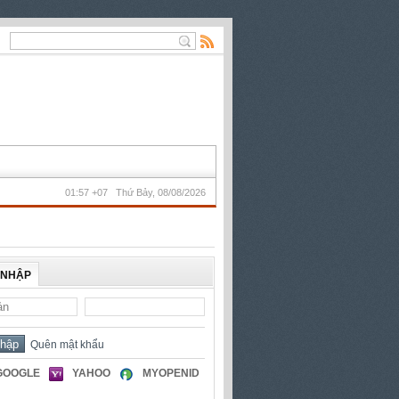
01:57 +07 Thứ Bảy, 08/08/2026
 NHẬP
Quên mật khẩu
GOOGLE
YAHOO
MYOPENID