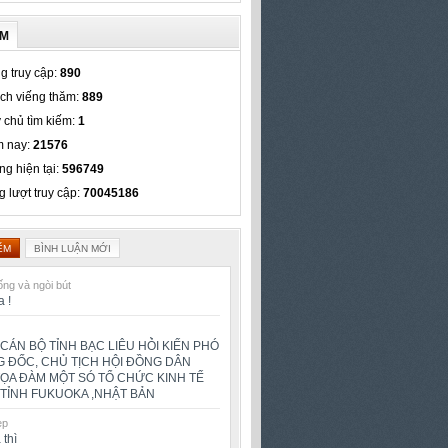
ẾM
g truy cập:
890
ch viếng thăm:
889
 chủ tìm kiếm:
1
 nay:
21576
ng hiện tại:
596749
g lượt truy cập:
70045186
ỂM
BÌNH LUẬN MỚI
ng và ngòi bút
a !
CÁN BỘ TỈNH BẠC LIÊU HỎ̀I KIẾN PHÓ
 ĐỐC, CHỦ TỊCH HỘI ĐỒNG DÂN
TỌA ĐÀM MỘT SÓ TỔ CHỨC KINH TẾ
TỈNH FUKUOKA ,NHẬT BẢN
ẹp
 thì