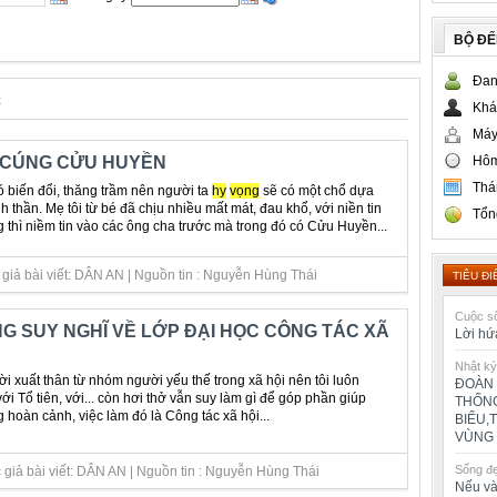
BỘ Đ
Đan
c
Khá
Máy
Hôm
I CÚNG CỬU HUYỀN
Thá
 biến đổi, thăng trầm nên người ta
hy
vọng
sẽ có một chổ dựa
inh thần. Mẹ tôi từ bé đã chịu nhiều mất mát, đau khổ, với niền tin
Tổn
g thì niềm tin vào các ông cha trước mà trong đó có Cửu Huyền...
giả bài viết: DÂN AN | Nguồn tin : Nguyễn Hùng Thái
TIÊU ĐI
Cuộc số
 SUY NGHĨ VỀ LỚP ĐẠI HỌC CÔNG TÁC XÃ
Lời hứ
Nhật ký
i xuất thân từ nhóm người yếu thế trong xã hội nên tôi luôn
ĐOÀN 
ới Tổ tiên, với... còn hơi thở vẫn suy làm gì để góp phần giúp
THỐNG
hoàn cảnh, việc làm đó là Công tác xã hội...
BIỂU,
VÙNG 
Sống đ
 giả bài viết: DÂN AN | Nguồn tin : Nguyễn Hùng Thái
Nếu và