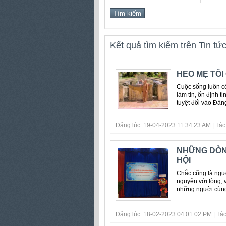
Kết quả tìm kiếm trên Tin tứ
HEO MẸ TÔ
Cuộc sống luôn có
làm tin, ổn định t
tuyệt đối vào Đản
Đăng lúc: 19-04-2023 11:34:23 AM | Tác 
NHỮNG DÒNG
HỘI
Chắc cũng là ngườ
nguyên với lòng, v
những người cùng 
Đăng lúc: 18-02-2023 04:01:02 PM | Tác