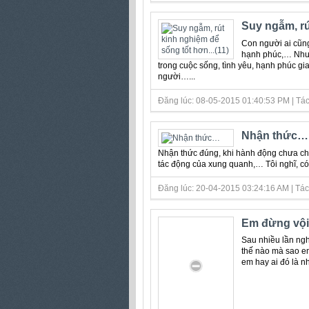
Suy ngẫm, rú
Con người ai cũng
hạnh phúc,… Nhưng
trong cuộc sống, tình yêu, hạnh phúc gi
người…...
Đăng lúc: 08-05-2015 01:40:53 PM | Tác
Nhận thức…
Nhận thức đúng, khi hành động chưa chắ
tác động của xung quanh,… Tôi nghĩ, có 
Đăng lúc: 20-04-2015 03:24:16 AM | Tác 
Em đừng vội
Sau nhiều lần ngh
thế nào mà sao em
em hay ai đó là nhữ