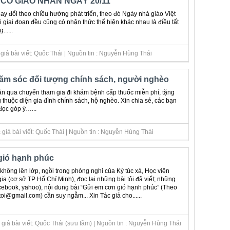
CÔ GIÁO NHÂN NGÀY 20/11
ay đổi theo chiều hướng phát triển, theo đó Ngày nhà giáo Việt
 giai đoạn đều cũng có nhận thức thể hiện khác nhau là điều tất
.....
giả bài viết: Quốc Thái | Nguồn tin : Nguyễn Hùng Thái
ăm sóc đối tượng chính sách, người nghèo
n qua chuyến tham gia đi khám bệnh cấp thuốc miễn phí, tặng
 thuộc diện gia đình chính sách, hộ nghèo. Xin chia sẻ, các bạn
đọc góp ý…...
giả bài viết: Quốc Thái | Nguồn tin : Nguyễn Hùng Thái
gió hạnh phúc
không lên lớp, ngồi trong phòng nghỉ của Ký túc xá, Học viện
ia (cơ sở TP Hố Chí Minh), đọc lại những bài tôi đã viết; những
acebook, yahoo), nội dung bài “Gửi em cơn gió hạnh phúc” (Theo
i@gmail.com) cần suy ngẫm... Xin Tác giả cho......
giả bài viết: Quốc Thái (sưu tầm) | Nguồn tin : Nguyễn Hùng Thái