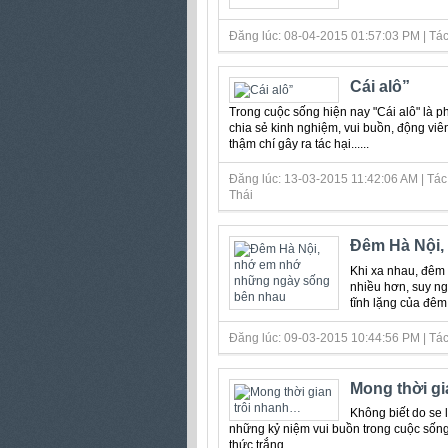
Đăng lúc: 08-04-2015 01:57:03 PM | Tác
Cái alô”
Trong cuộc sống hiện nay "Cái alô" là p
chia sẻ kinh nghiệm, vui buồn, động viê
thậm chí gây ra tác hại......
Đăng lúc: 13-03-2015 11:42:06 AM | Tác
Thái
Đêm Hà Nội,
Khi xa nhau, đêm
nhiều hơn, suy ng
tĩnh lặng của đêm
Đăng lúc: 09-03-2015 10:44:56 PM | Tác 
Mong thời gi
Không biết do se
những kỷ niệm vui buồn trong cuộc sốn
thức trắng…...