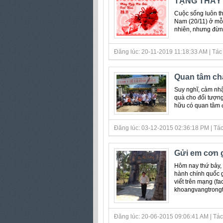
TẶNG THẦY 
Cuộc sống luôn th
Nam (20/11) ở mỗi
nhiên, nhưng đừng.
Đăng lúc: 20-11-2019 11:18:33 AM | Tác 
Quan tâm ch
Suy nghĩ, cảm nhậ
quà cho đối tượng
hữu có quan tâm 
Đăng lúc: 03-12-2015 02:36:18 PM | Tác 
Gửi em cơn 
Hôm nay thứ bảy, 
hành chính quốc g
viết trên mạng (f
khoangvangtrongto
Đăng lúc: 20-06-2015 09:06:41 AM | Tác 