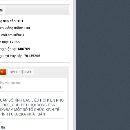
ẾM
g truy cập:
101
ch viếng thăm:
100
 chủ tìm kiếm:
1
 nay:
17066
ng hiện tại:
686769
g lượt truy cập:
70135206
ỂM
BÌNH LUẬN MỚI
ng và ngòi bút
a !
CÁN BỘ TỈNH BẠC LIÊU HỎ̀I KIẾN PHÓ
 ĐỐC, CHỦ TỊCH HỘI ĐỒNG DÂN
TỌA ĐÀM MỘT SÓ TỔ CHỨC KINH TẾ
TỈNH FUKUOKA ,NHẬT BẢN
ẹp
 thì