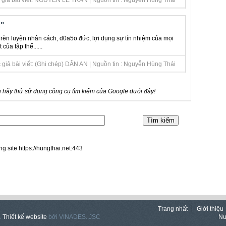
c giả bài viết: NGUYỄN LÊ TRẦN | Nguồn tin : Nguyễn Hùng Thái
"
, rèn luyện nhân cách, d0a5o đức, lợi dụng sự tín nhiệm của mọi
của tập thể......
giả bài viết: (Ghi chép) DÂN AN | Nguồn tin : Nguyễn Hùng Thái
 hãy thử sử dụng công cụ tìm kiếm của Google dưới đây!
ng site https://hungthai.net:443
Trang nhất
Giới thiệu
.
Thiết kế website
bởi VINADES.,JSC
Nu