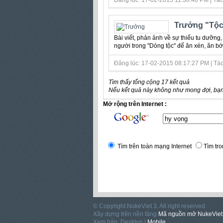
Đăng lúc: 17-02-2015 11:30:40 PM | Tá
Trưởng "Tộc
Bài viết, phản ảnh về sự thiếu tu dưỡng
người trong "Dòng tộc" để ăn xén, ăn bớt 
Đăng lúc: 17-02-2015 08:17:27 PM | Tác 
Tìm thấy tổng cộng 17 kết quả
Nếu kết quả này không như mong đợi, bạn
Mở rộng trên Internet :
Tìm trên toàn mạng Internet
Tìm tro
© Copyright NukeViet 3. All right reserved.
Xây dựng trên nền tảng
Mã nguồn mở NukeViet
Xem bản: Desktop |
Mobile