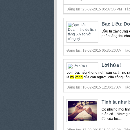
Đăng lúc: 25-02-2015 05:37:36 PM | Tác 
Bạc Liêu: Do
Đầu tư xây dựng kế
phần tăng thu cho
Đăng lúc: 18-02-2015 05:35:26 AM | Tác
Lời hứa !
Lời hứa, nếu không nghĩ sâu xa thì nó rất
là
hy
vọng
của con người, của cộng đồng..
Đăng lúc: 18-02-2015 12:36:17 AM | Tác
Tình ta như b
Có những mối tìn
biển cả... Nhưng h
đôi của họ......