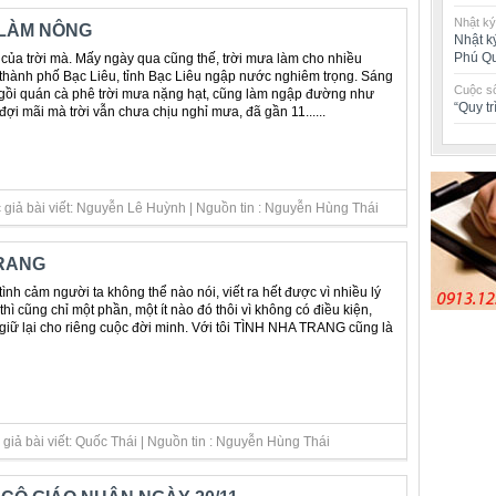
Nhật ký
LÀM NÔNG
Nhật k
Phú Q
của trời mà. Mấy ngày qua cũng thế, trời mưa làm cho nhiều
i thành phố Bạc Liêu, tỉnh Bạc Liêu ngập nước nghiêm trọng. Sáng
Cuộc số
ngồi quán cà phê trời mưa nặng hạt, cũng làm ngập đường như
“Quy t
ợi mãi mà trời vẫn chưa chịu nghỉ mưa, đã gần 11......
 giả bài viết: Nguyễn Lê Huỳnh | Nguồn tin : Nguyễn Hùng Thái
TRANG
ình cảm người ta không thể nào nói, viết ra hết được vì nhiều lý
 thì cũng chỉ một phần, một ít nào đó thôi vì không có điều kiện,
 giữ lại cho riêng cuộc đời minh. Với tôi TÌNH NHA TRANG cũng là
giả bài viết: Quốc Thái | Nguồn tin : Nguyễn Hùng Thái