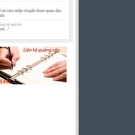
ý và cảm nhận chuyến tham quan đảo
uốc
ng và ngòi bút
rình…”