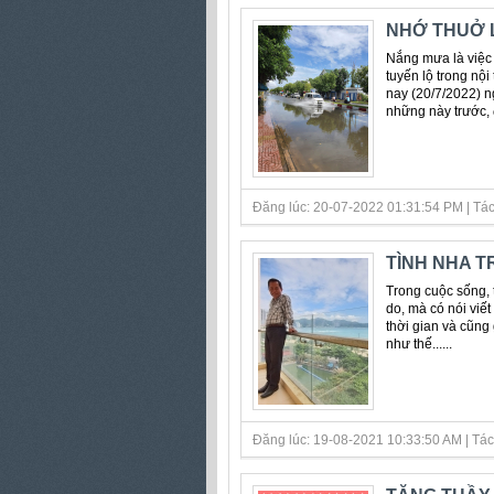
NHỚ THUỞ 
Nắng mưa là việc 
tuyến lộ trong nộ
nay (20/7/2022) 
những này trước, đ
Đăng lúc: 20-07-2022 01:31:54 PM | Tác
TÌNH NHA 
Trong cuộc sống, t
do, mà có nói viết
thời gian và cũng
như thế......
Đăng lúc: 19-08-2021 10:33:50 AM | Tác 