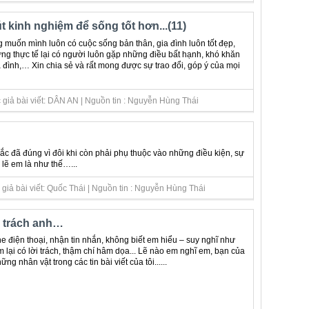
t kinh nghiệm để sống tốt hơn...(11)
 muốn mình luôn có cuộc sống bản thân, gia đình luôn tốt đẹp,
 thực tế lại có người luôn gặp những điều bất hạnh, khó khăn
a đình,… Xin chia sẻ và rất mong được sự trao đổi, góp ý của mọi
 giả bài viết: DÂN AN | Nguồn tin : Nguyễn Hùng Thái
c đã đúng vì đôi khi còn phải phụ thuộc vào những điều kiện, sự
lẽ em là như thế…...
giả bài viết: Quốc Thái | Nguồn tin : Nguyễn Hùng Thái
 trách anh…
e điện thoại, nhận tin nhắn, không biết em hiểu – suy nghĩ như
 lại có lời trách, thậm chí hâm dọa... Lẽ nào em nghĩ em, bạn của
ng nhân vật trong các tin bài viết của tôi......