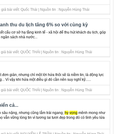
giả bài viết: Quốc Thái | Nguồn tin : Nguyễn Hùng Thái
anh thu du lịch tăng 6% so với cùng kỳ
t cấu cơ sở hạ tầng kinh tế - xã hội để thu hút khách du lịch, góp
 ngân sách nhà nước...
 giả bài viết: QUỐC THÁI | Nguồn tin : Nguyễn Hùng Thái
 đơn giản, nhưng chỉ một lời hứa thôi sẽ là niềm tin, là động lực
. Vì vậy khi hứa một điều gì đó cần nên suy nghĩ kỹ......
 giả bài viết: QUỐC THÁI | Nguồn tin : Nguyễn Hùng Thái
iển cả...
h sâu nặng, nhưng cũng lắm trái ngang,
hy
vọng
mênh mong như
ọ vẫn vững lòng tin vì tương lai tươi đẹp trong đó có tình yêu lứa