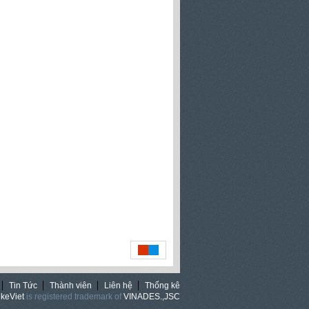
Tin Tức
Thành viên
Liên hệ
Thống kê
keViet
is registered trademark of
VINADES.,JSC