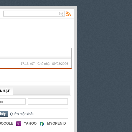
17:13 +07 Chủ nhật, 09/08/2026
 NHẬP
Quên mật khẩu
GOOGLE
YAHOO
MYOPENID