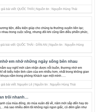
 giả bài viết: QUỐC THÁI | Nguồn tin : Nguyễn Hùng Thái
hương tiện, điều kiện giúp cho chúng ta thường xuyên liên lạc;
n nhau trong cuộc sống, nhưng đôi khi cũng lắm điều phiền phức,
 giả bài viết: QUỐC THÁI - DÂN AN | Nguồn tin : Nguyễn Hùng
 nhớ em nhớ những ngày sống bên nhau
 nằm suy nghĩ mới cảm nhận được nỗi buồn, thương nhớ em
hĩ về biểu hiện tình cảm của em nhiều hơn, nhất trong không gian
 khuya nằm trong phòng Khách sạn một mình......
giả bài viết: Nguyên Lê | Nguồn tin : Nguyễn Hùng Thái
an trôi nhanh…
 lạnh của mùa đông, do mùa xuân đã về, năm mới sắp đến hay do
g,…mà sao nhiều đêm tôi không ngủ ngon giấc, có đêm gần như