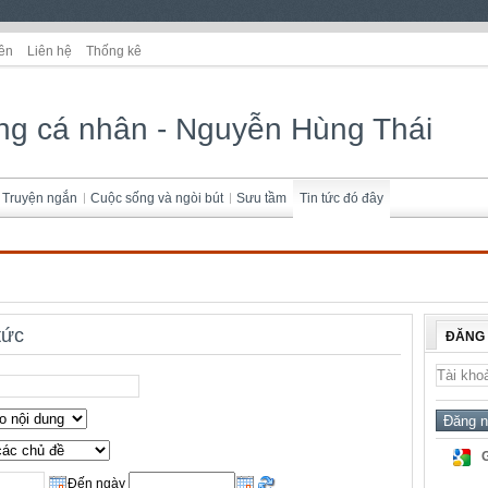
ên
Liên hệ
Thống kê
ng cá nhân - Nguyễn Hùng Thái
Truyện ngắn
Cuộc sống và ngòi bút
Sưu tầm
Tin tức đó đây
tức
ĐĂNG
Đến ngày