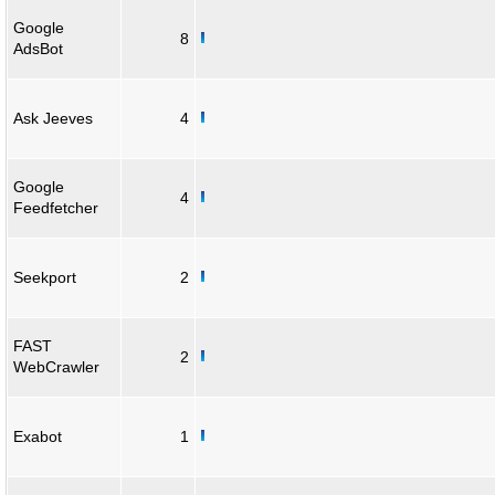
Google
8
AdsBot
Ask Jeeves
4
Google
4
Feedfetcher
Seekport
2
FAST
2
WebCrawler
Exabot
1