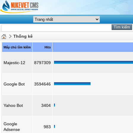
Thống kê
Máy chủ tìm kiếm
Hits
Majestic-12
8797309
Google Bot
3594646
Yahoo Bot
3404
Google
983
Adsense