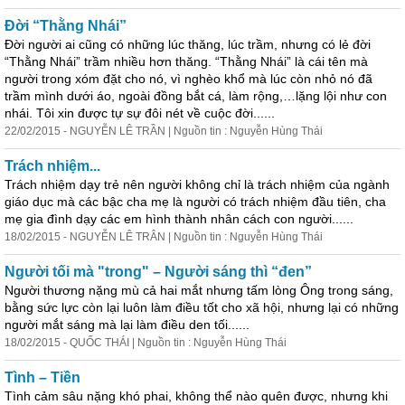
Đời “Thằng Nhái”
Đời người ai cũng có những lúc thăng, lúc trầm, nhưng có lẻ đời
“Thằng Nhái” trầm nhiều hơn thăng. “Thằng Nhái” là cái tên mà
người trong xóm đặt cho nó, vì nghèo khổ mà lúc còn nhỏ nó đã
trầm mình dưới áo, ngoài đồng bắt cá, làm rộng,…lặng lội như con
nhái. Tôi xin được tự sự đôi nét về cuộc đời......
22/02/2015 - NGUYỄN LÊ TRẦN | Nguồn tin : Nguyễn Hùng Thái
Trách nhiệm...
Trách nhiệm dạy trẻ nên người không chỉ là trách nhiệm của ngành
giáo dục mà các bậc cha mẹ là người có trách nhiệm đầu tiên, cha
mẹ gia đình dạy các em hình thành nhân cách con người......
18/02/2015 - NGUYỄN LÊ TRÂN | Nguồn tin : Nguyễn Hùng Thái
Người tối mà "trong" – Người sáng thì “đen”
Người thương nặng mù cả hai mắt nhưng tấm lòng Ông trong sáng,
bằng sức lực còn lại luôn làm điều tốt cho xã hội, nhưng lại có những
người mắt sáng mà lại làm điều den tối......
18/02/2015 - QUỐC THÁI | Nguồn tin : Nguyễn Hùng Thái
Tình – Tiền
Tình cảm sâu nặng khó phai, không thể nào quên được, nhưng khi