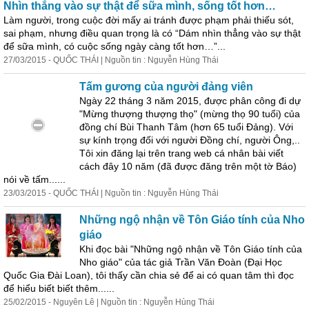
Nhìn thẳng vào sự thật để sữa mình, sống tốt hơn…
Làm người, trong cuộc đời mấy ai tránh được phạm phải thiếu sót,
sai phạm, nhưng điều quan trọng là có “Dám nhìn thẳng vào sự thật
để sữa mình, có cuộc sống ngày càng tốt hơn…”...
27/03/2015 - QUỐC THÁI | Nguồn tin : Nguyễn Hùng Thái
Tấm gương của người đảng viên
Ngày 22 tháng 3 năm 2015, được phân công đi dự
"Mừng thượng thượng thọ" (mừng thọ 90 tuổi) của
đồng chí Bùi Thanh Tâm (hơn 65 tuổi Đảng). Với
sự kính trọng đối với người Đồng chí, người Ông,..
Tôi xin đăng lại trên t
ra
ng web cá nhân bài viết
cách đây 10 năm (đã được đăng trên một tờ Báo)
nói về tấm......
23/03/2015 - QUỐC THÁI | Nguồn tin : Nguyễn Hùng Thái
Những ngộ nhận về Tôn Giáo tính của Nho
giáo
Khi đọc bài "Những ngộ nhận về Tôn Giáo tính của
Nho giáo" của tác giả Trần Văn Đoàn (Ðại Học
Quốc Gia Ðài Loan), tôi thấy cần chia sẻ để ai có quan tâm thì đọc
để hiểu biết biết thêm......
25/02/2015 - Nguyên Lê | Nguồn tin : Nguyễn Hùng Thái