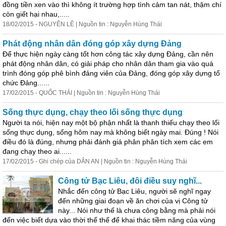
đồng tiền xen vào thì không ít trường hợp tình cảm tan nát, thậm chí
còn giết hại nhau,.....
18/02/2015 - NGUYÊN LÊ | Nguồn tin : Nguyễn Hùng Thái
Phát động nhân dân đóng góp xây dựng Đảng
Để thực hiện ngày càng tốt hơn công tác xây dựng Đảng, cần nên
phát động nhân dân, có giải pháp cho nhân dân tham gia vào quá
trình đóng góp phê bình đảng viên của Đảng, đóng góp xây dựng tổ
chức Đảng......
17/02/2015 - QUỐC THÁI | Nguồn tin : Nguyễn Hùng Thái
Sống thực dụng, chạy theo lối sống thực dụng
Người ta nói, hiện nay một bộ phận nhất là thanh thiếu chạy theo lối
sống thực dụng, sống hôm nay mà không biết ngày mai. Đúng ! Nói
điều đó là đúng, nhưng phải đánh giá phân phân tích xem các em
đang chạy theo ai......
17/02/2015 - Ghi chép của DÂN AN | Nguồn tin : Nguyễn Hùng Thái
Công tử Bạc Liêu, đôi điều suy nghĩ...
Nhắc đến công tử Bạc Liêu, người sẽ nghĩ ngay
đến những giai đoạn về ăn chơi của vị Công tử
này... Nói như thế là chưa công bằng mà phải nói
đến việc biết dựa vào thời thế thế để khai thác tiềm năng của vùng