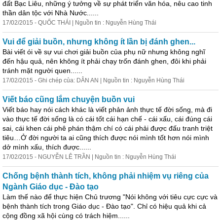
đất Bạc Liêu, những ý tưởng về sự phát triển văn hóa, nêu cao tinh
thần dân tộc với Nhà Nước......
17/02/2015 - QUỐC THÁI | Nguồn tin : Nguyễn Hùng Thái
Vui để giải buồn, nhưng không ít lần bị đánh ghen...
Bài viết ói về sự vui chơi giải buồn của phụ nữ nhưng không nghĩ
đến hậu quả, nên không ít phải chạy trốn đánh ghen, đôi khi phải
tránh mặt người quen......
17/02/2015 - Ghi chép của: DÂN AN | Nguồn tin : Nguyễn Hùng Thái
Viết báo cũng lắm chuyện buồn vui
Viết báo hay nói cách khác là viết phản ảnh thực tế đời sống, mà đi
vào thực tế đời sống là có cái tốt cái hạn chế - cái xấu, cái đúng cái
sai, cái khen cái phê phán thậm chí có cái phải được đấu t
ra
nh triệt
tiêu…Ở đời người ta ai cũng thích được nói mình tốt hơn nói mình
dở mình xấu, thích được......
17/02/2015 - NGUYỄN LÊ TRẦN | Nguồn tin : Nguyễn Hùng Thái
Chống bệnh thành tích, không phải nhiệm vụ riêng của
Ngành Giáo dục - Đào tạo
Làm thế nào để thực hiện Chủ trương "Nói không với tiêu cực cực và
bệnh thành tích trong Giáo dục - Đào tạo". Chỉ có hiệu quả khi cả
cộng đồng xã hội cùng có trách hiệm......