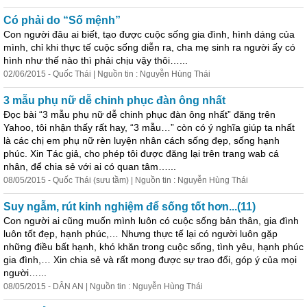
Có phải do “Số mệnh”
Con người đâu ai biết, tạo được cuộc sống gia đình, hình dáng của
mình, chỉ khi thực tế cuộc sống diễn
ra
, cha mẹ
sinh
ra
người ấy có
hình như thế nào thì phải chịu vậy thôi…...
02/06/2015 - Quốc Thái | Nguồn tin : Nguyễn Hùng Thái
3 mẫu phụ nữ dễ chinh phục đàn ông nhất
Đọc bài “3 mẫu phụ nữ dễ chinh phục đàn ông nhất” đăng trên
Yahoo, tôi nhận thấy rất hay, “3 mẫu…” còn có ý nghĩa giúp ta nhất
là các chị em phụ nữ rèn luyện nhân cách sống đẹp, sống hạnh
phúc. Xin Tác giả, cho phép tôi được đăng lại trên t
ra
ng wab cá
nhân, để chia sẻ với ai có quan tâm…...
08/05/2015 - Quốc Thái (sưu tầm) | Nguồn tin : Nguyễn Hùng Thái
Suy ngẫm, rút kinh nghiệm để sống tốt hơn...(11)
Con người ai cũng muốn mình luôn có cuộc sống bản thân, gia đình
luôn tốt đẹp, hạnh phúc,… Nhưng thực tế lại có người luôn gặp
những điều bất hạnh, khó khăn trong cuộc sống, tình yêu, hạnh phúc
gia đình,… Xin chia sẻ và rất mong được sự t
ra
o đổi, góp ý của mọi
người…...
08/05/2015 - DÂN AN | Nguồn tin : Nguyễn Hùng Thái