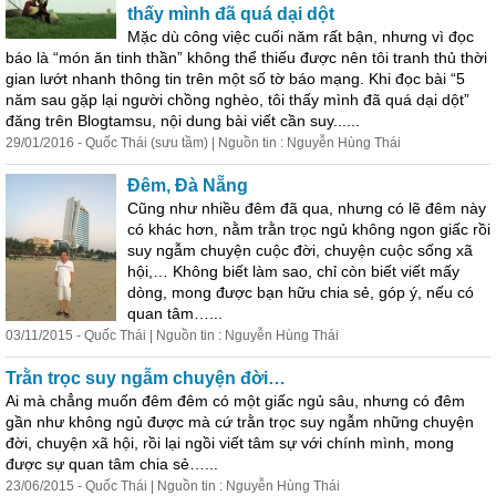
thấy mình đã quá dại dột
Mặc dù công việc cuối năm rất bận, nhưng vì đọc
báo là “món ăn tinh thần” không thể thiếu được nên tôi t
ra
nh thủ thời
gian lướt nhanh thông tin trên một số tờ báo mạng. Khi đọc bài “5
năm sau gặp lại người chồng nghèo, tôi thấy mình đã quá dại dột”
đăng trên Blogtamsu, nội dung bài viết cần suy......
29/01/2016 - Quốc Thái (sưu tầm) | Nguồn tin : Nguyễn Hùng Thái
Đêm, Đà Nẵng
Cũng như nhiều đêm đã qua, nhưng có lẽ đêm này
có khác hơn, nằm trằn trọc ngủ không ngon giấc rồi
suy ngẫm chuyện cuộc đời, chuyện cuộc sống xã
hội,… Không biết làm sao, chỉ còn biết viết mấy
dòng, mong được bạn hữu chia sẻ, góp ý, nếu có
quan tâm…...
03/11/2015 - Quốc Thái | Nguồn tin : Nguyễn Hùng Thái
Trằn trọc suy ngẫm chuyện đời…
Ai mà chẳng muốn đêm đêm có một giấc ngủ sâu, nhưng có đêm
gần như không ngủ được mà cứ trằn trọc suy ngẫm những chuyện
đời, chuyện xã hội, rồi lại ngồi viết tâm sự với chính mình, mong
được sự quan tâm chia sẻ…...
23/06/2015 - Quốc Thái | Nguồn tin : Nguyễn Hùng Thái